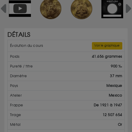
Previous
Ne
DÉTAILS
Évolution du cours
Voir le graphique
Poids
41.656 grammes
Pureté / titre
900 ‰
Diamètre
37 mm
Pays
Mexique
Atelier
Mexico
Frappe
De 1921 à 1947
Tirage
12 507 654
Métal
Or