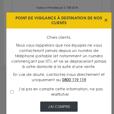
Valeur intrinsèque 3 758.00 €
POINT DE VIGILANCE À DESTINATION DE NOS
CLIENTS
À partir de
ACHAT
3 908.50 €
3 645.00 €
VENTE
Chers clients,
Nous vous rappelons que nos équipes ne vous
VOIR CE PRODUIT
contacteront jamais depuis un numéro de
téléphone portable (et notamment un numéro
commençant par 07), et ne se déplaceront jamais
à votre domicile à la suite d'une vente.
AUTRES PRODUITS DE CETTE CATÉGORIE
En cas de doute, contactez-nous directement et
uniquement au
0800 119 119
J'ai pris en compte cette information, ne pas
réafficher.
J'AI COMPRIS