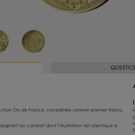
QUESTIO
lection Ors de France, considérée comme premier francs,
N
p
e
argeant au combat dont l'illustration est identique à
p