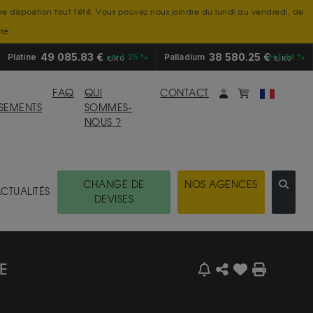
tre disposition tout l'été. Vous pouvez nous joindre du lundi au vendredi, de
té.
49 085.83 €
38 580.25 €
Platine
+1.25 %
Palladium
+1.34 %
€/KG
€/KG
Mon compte
monpanier
FAQ
QUI
CONTACT
SSEMENTS
SOMMES-
NOUS ?
CHANGE DE
NOS AGENCES
CTUALITÉS
DEVISES
E