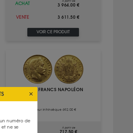
À partir de
ACHAT
3 964.00 €
3 611.50 €
VENTE
VOIR CE PRODUIT
20 FRANCS NAPOLÉON
TS
Valeur intrinsèque 692.00 €
s un numéro de
et ne se
À partir de
ACHAT
717.50 €