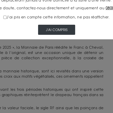
déplaceront jamais à votre domicile à la suite d'une vente.
 par « Jean, par la grâce de Dieu, roi des Francs ».
e doute, contactez-nous directement et uniquement au
080
quadrilobe, entourée de palmettes et de quatre trèfles
C IMPERAT » signifie « Le Christ vainc, le Christ règne, le
J'ai pris en compte cette information, ne pas réafficher.
J'AI COMPRIS
VAL DE LA COLLECTION “LES ORS DE FRANCE
e 2025 », la Monnaie de Paris réédite le Franc à Cheval,
le à l’original, est une occasion unique de détenir un
pièce de collection exceptionnelle, à la croisée de
a monnaie historique, sont ici revisités dans une version
 croix aux motifs végétalisés, ces ornements rappellent
nt les trois périodes historiques qui ont inspiré cette
ises graphiques réinterprètent le drapeau français dans sa
 la valeur faciale, le sigle RF ainsi que les poinçons de