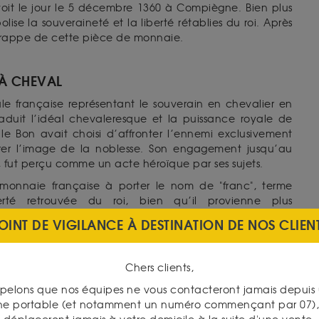
oit le jour le 5 décembre 1360 à Compiègne. Bien plus
ise la souveraineté et la liberté rétablies du
roi.
Après
 la frappe de cette pièce de monnaie.
 À CHEVAL
e française représentant le souverain en chevalier en
duit l’idéal chevaleresque et la puissance royale de
I le Bon avait choisi d’affronter l’ennemi exclusivement
urer l’image de la noblesse. Son engagement jusqu’au
, fut perçu comme un acte héroïque par ses sujets.
monnaie française à porter le nom de "franc", terme
rté retrouvée du roi, bien qu’il provienne plus
Rex" (« Roi des Francs ») gravée sur la pièce. Cette
OINT DE VIGILANCE À DESTINATION DE NOS CLIEN
88 grammes et avait une valeur d’une livre tournois.
ts :
Chers clients,
al, galopant vers la gauche et brandissant une épée. Il
pelons que nos équipes ne vous contacteront jamais depui
ys ainsi qu’une cotte de mailles parée du même motif.
ne portable (et notamment un numéro commençant par 07), 
 fleurs de lys. L’inscription circulaire en latin, «