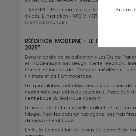
IOHANNES DEI GRATIA • FRANCORV REX », se traduit
En cas d
- REVERS : Une croix feuillue inscrite dans un 
évidés. L’inscription « XPC VINCIT • XPC REGNAT • XP
Christ commande ».
RÉÉDITION MODERNE : LE FRANC À CHE
2025”
Dans le cadre de sa collection « Les Ors de Franc
en modernisant son design. Cette réédition, fidè
témoin historique de l’époque médiévale. Une 
l’histoire et de l’art monétaire.
Les quadrilobes, autrefois présents au revers de l
modernisée aux côtés du souverain. Associés à des
l’esthétique du Gothique naissant.
Le revers de cette nouvelle collection met en ava
trilogie. Inscrites dans un hexagone, ces trois fr
dimension héraldique.
Enfin, la composition du revers est complétée par