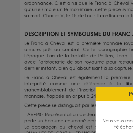
ordonnance.
C’est
ainsi que
le Franc à Cheval v
qu’une simple unité monétaire, cette pièce symbol
sa mort, Charles V, le fils de Louis II continuera
DESCRIPTION ET SYMBOLISME DU FRANC
Le Franc à Cheval est la première monnaie royal
armure, prêt au combat. Cette iconographie tra
l'époque. Lors de la bataille de Poitiers, Jean I
avec l’aristocratie de son royaume pour resta
dernier instant, bien qu’aboutissant à sa capture
Le Franc à Cheval est également la première 
interprété comme une référence à la libe
vraisemblablement de l’inscription "Francorum 
P
monnaie, frappée en or pur à 24 carats, pesait 3,
Cette pièce se distinguait par les éléments suivan
- AVERS : Représentation de Jean II le Bon à chev
Nous vous rap
porte un heaume couronné orné d’une fleur de l
télépho
Le caparaçon du cheval est également décoré de