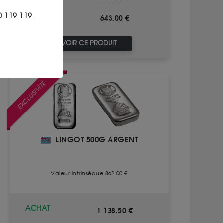
0 119 119
643.00 €
VENTE
VOIR CE PRODUIT
EXCLUSIVITÉ
LINGOT 500G ARGENT
Valeur intrinsèque 862.00 €
ACHAT
1 138.50 €