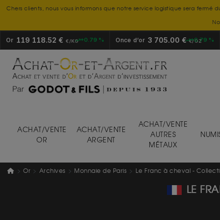
Chers clients, nous vous informons que notre service logistique sera fermé d
No
119 118.52 €
3 705.00 €
Or
+0.79 %
Once d’or
+0.79 %
€/KG
€/OZ
ACHAT/VENTE
ACHAT/VENTE
ACHAT/VENTE
AUTRES
NUMI
OR
ARGENT
MÉTAUX
Or
Archives
Monnaie de Paris
Le Franc à cheval - Collect
LE FR