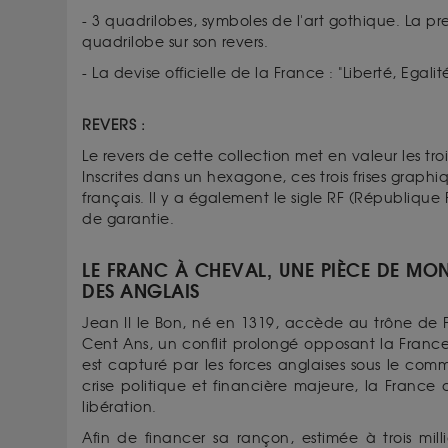
- 3 quadrilobes, symboles de l'art gothique. La p
quadrilobe sur son revers.
- La devise officielle de la France : "Liberté, Egali
REVERS :
Le revers de cette collection met en valeur les trois
Inscrites dans un hexagone, ces trois frises grap
français. Il y a également le sigle RF (République 
de garantie.
LE FRANC À CHEVAL, UNE PIÈCE DE MO
DES ANGLAIS
Jean II le Bon, né en 1319, accède au trône de 
Cent Ans, un conflit prolongé opposant la France à 
est capturé par les forces anglaises sous le co
crise politique et financière majeure, la Franc
libération.
Afin de financer
sa rançon
, estimée à trois mil