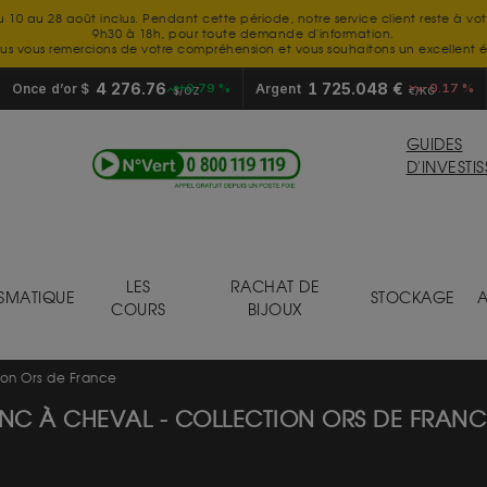
u 10 au 28 août inclus. Pendant cette période, notre service client reste à vo
9h30 à 18h, pour toute demande d'information.
us vous remercions de votre compréhension et vous souhaitons un excellent é
4 276.76
1 725.048 €
Once d’or $
+0.79 %
Argent
-0.17 %
$/OZ
€/KG
GUIDES
D'INVESTI
LES
RACHAT DE
SMATIQUE
STOCKAGE
A
COURS
BIJOUX
ion Ors de France
ANC À CHEVAL - COLLECTION ORS DE FRANC