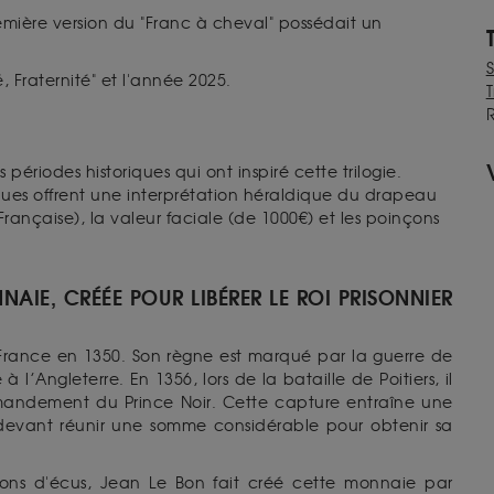
remière version du "Franc à cheval" possédait un
té, Fraternité" et l'année 2025.
T
 périodes historiques qui ont inspiré cette trilogie.
hiques offrent une interprétation héraldique du drapeau
Française), la valeur faciale (de 1000€) et les poinçons
NNAIE, CRÉÉE POUR
LIBÉRER
LE ROI PRISONNIER
France en 1350. Son règne est marqué par la guerre de
l’Angleterre. En 1356, lors de la bataille de Poitiers, il
mmandement du Prince Noir. Cette capture entraîne une
e devant réunir une somme considérable pour obtenir sa
lions d'écus,
Jea
n
Le Bon fait
créé
cette monnaie par