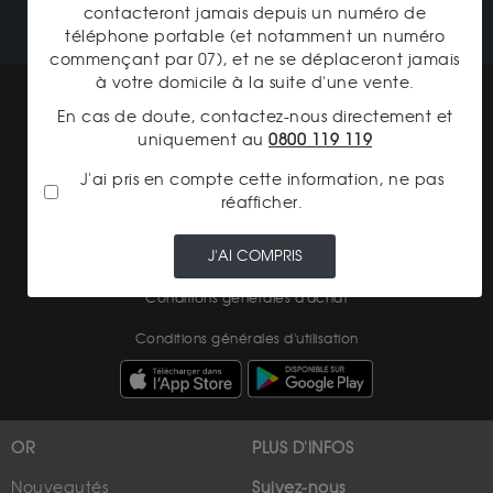
contacteront jamais depuis un numéro de
téléphone portable (et notamment un numéro
commençant par 07), et ne se déplaceront jamais
à votre domicile à la suite d'une vente.
Mentions légales
En cas de doute, contactez-nous directement et
CGV Gardienor
uniquement au
0800 119 119
Cookies
J'ai pris en compte cette information, ne pas
réafficher.
Charte données personnelles
J'AI COMPRIS
Conditions générales de vente
Conditions générales d'achat
Conditions générales d'utilisation
OR
PLUS D'INFOS
Nouveautés
Suivez-nous