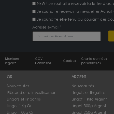
NEW ! Je souhaite recevoir la lettre d'act
Je souhaite recevoir la newsletter Achat-
Je souhaite être tenu au courant des cours
Adresse e-mail
Mentions
CGV
Charte données
Cookies
légales
Gardienor
personnelles
OR
ARGENT
Nouveautés
Nouveautés
Pièces d'or d'investissement
Lingots et lingotins
Lingots et lingotins
Lingot 1 Kilo Argent
Lingot 1Kg Or
Lingot 500g Argent
Lingot 100g Or
Lingot 250g Argent