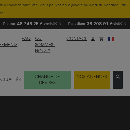
tre disposition tout l'été. Vous pouvez nous joindre du lundi au vendredi, de
té.
48 748.25 €
38 208.91 €
Platine
0.00 %
Palladium
0.00 %
€/KG
€/KG
Mon compte
monpanier
FAQ
QUI
CONTACT
SSEMENTS
SOMMES-
NOUS ?
CHANGE DE
NOS AGENCES
CTUALITÉS
DEVISES