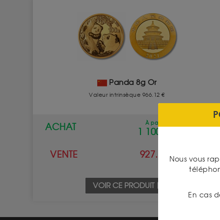
Panda 8g Or
Valeur intrinsèque 966.12 €
P
À partir de
ACHAT
1 100.00 €
VENTE
927.00 €
Nous vous rap
télépho
VOIR CE PRODUIT
En cas d