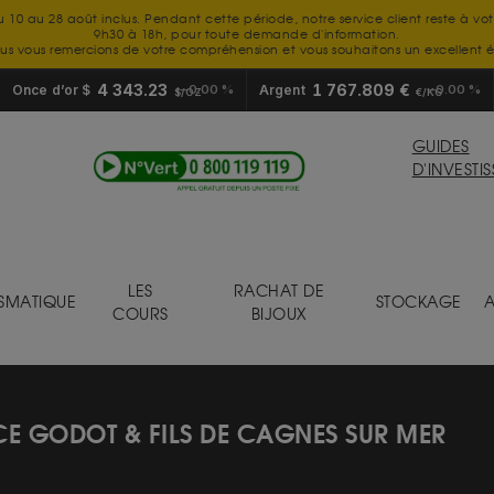
u 10 au 28 août inclus. Pendant cette période, notre service client reste à vo
9h30 à 18h, pour toute demande d'information.
us vous remercions de votre compréhension et vous souhaitons un excellent é
4 343.23
1 767.809 €
Once d’or $
0.00 %
Argent
0.00 %
$/OZ
€/KG
GUIDES
D'INVESTI
LES
RACHAT DE
SMATIQUE
STOCKAGE
A
COURS
BIJOUX
E GODOT & FILS DE CAGNES SUR MER