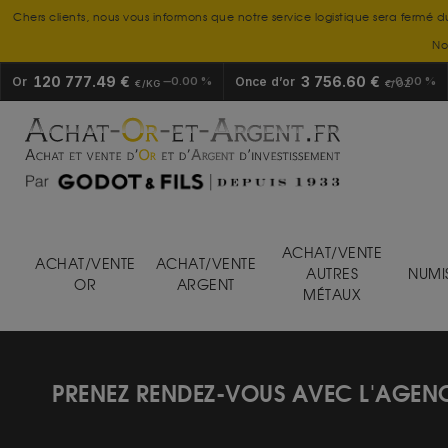
Chers clients, nous vous informons que notre service logistique sera fermé d
No
120 777.49 €
3 756.60 €
Or
0.00 %
Once d’or
0.00 %
€/KG
€/OZ
ACHAT/VENTE
ACHAT/VENTE
ACHAT/VENTE
AUTRES
NUMI
OR
ARGENT
MÉTAUX
PRENEZ RENDEZ-VOUS AVEC L'AGENC