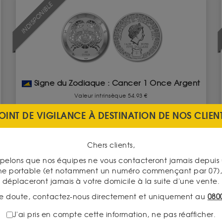
INDISPONIBLE
Signe du Zodiaque : Cancer 1 Once Argent
Valeur intrinsèque 54.93 €
OINT DE VIGILANCE À DESTINATION DE NOS CLIEN
ACHAT
80.20 €
Chers clients,
VENTE
52.10 €
pelons que nos équipes ne vous contacteront jamais depui
ne portable (et notamment un numéro commençant par 07), 
déplaceront jamais à votre domicile à la suite d'une vente.
VOIR CE PRODUIT
e doute, contactez-nous directement et uniquement au
080
J'ai pris en compte cette information, ne pas réafficher.