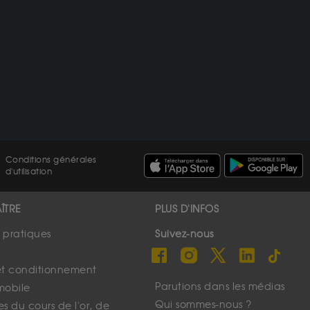
Conditions générales
d'utilisation
ÎTRE
PLUS D'INFOS
s pratiques
Suivez-nous
et conditionnement
Parutions dans les médias
mobile
Qui sommes-nous ?
s du cours de l'or, de