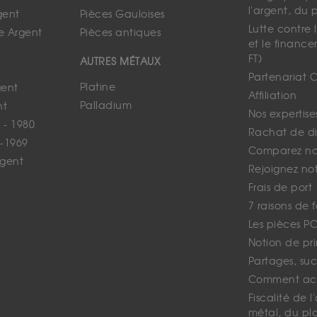
l'argent, du 
gent
Pièces Gauloises
Lutte contre
e Argent
Pièces antiques
et le finance
FT)
AUTRES MÉTAUX
Partenariat 
Platine
gent
Affiliation
Palladium
nt
Nos expertise
 - 1980
Rachat de d
-1969
Comparez nos
rgent
Rejoignez no
Frais de port
7 raisons de 
Les pièces P
Notion de pr
Partages, suc
Comment ach
Fiscalité de l
métal, du pl