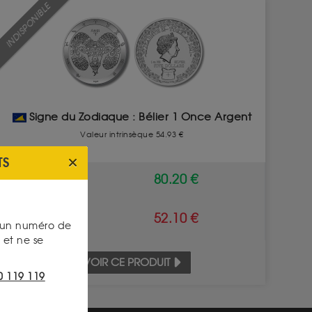
INDISPONIBLE
Signe du Zodiaque : Bélier 1 Once Argent
Valeur intrinsèque 54.93 €
TS
ACHAT
80.20 €
VENTE
52.10 €
s un numéro de
et ne se
VOIR CE PRODUIT
0 119 119