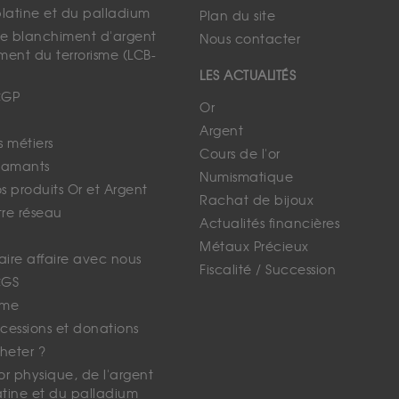
platine et du palladium
Plan du site
 le blanchiment d'argent
Nous contacter
ment du terrorisme (LCB-
LES ACTUALITÉS
CGP
Or
Argent
s métiers
Cours de l'or
iamants
Numismatique
 produits Or et Argent
Rachat de bijoux
tre réseau
Actualités financières
Métaux Précieux
faire affaire avec nous
Fiscalité / Succession
CGS
ime
cessions et donations
eter ?
'or physique, de l'argent
atine et du palladium