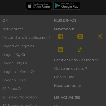
OR
PLUS D'INFOS
Nouveautés
Suivez-nous
Pièces d'or d'investissement
Lingots et lingotins
Lingot 1Kg Or
Parutions dans les médias
Lingot 100g Or
Qui sommes-nous ?
Lingotin 1 Once Or
Plan du site
Lingotin 1g Or
Nous contacter
50 Pesos Or
20 Francs Napoléon
LES ACTUALITÉS
10 Francs Napoléon