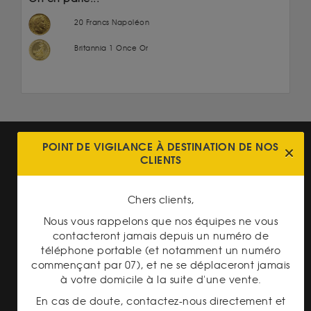
20 Francs Napoléon
Britannia 1 Once Or
POINT DE VIGILANCE À DESTINATION DE NOS
CLIENTS
Chers clients,
PAIEMENT SECURISÉ
Nous vous rappelons que nos équipes ne vous
contacteront jamais depuis un numéro de
téléphone portable (et notamment un numéro
commençant par 07), et ne se déplaceront jamais
à votre domicile à la suite d'une vente.
En cas de doute, contactez-nous directement et