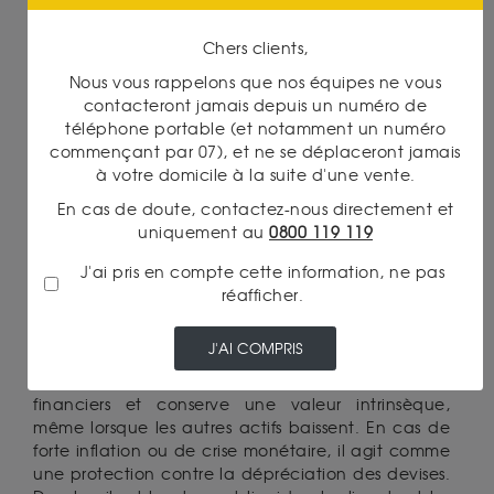
Acheter de l’or et de l’argent physique représente
une stratégie prisée pour diversifier, sécuriser et
Chers clients,
transmettre son patrimoine. Contrairement aux
Nous vous rappelons que nos équipes ne vous
investissements purement financiers, les métaux
contacteront jamais depuis un numéro de
précieux physiques, sous forme de pièces ou
téléphone portable (et notamment un numéro
lingots, sont des actifs tangibles qui offrent plusieurs
commençant par 07), et ne se déplaceront jamais
avantages uniques.
à votre domicile à la suite d'une vente.
En cas de doute, contactez-nous directement et
ACHAT D’OR PHYSIQUE : UN
uniquement au
0800 119 119
INVESTISSEMENT REFUGE
J'ai pris en compte cette information, ne pas
L’or est considéré comme la
valeur refuge par
réafficher.
excellence
. Sa rareté et sa résistance à l’inflation
en font un investissement stable, surtout en période
J'AI COMPRIS
de conflits, de crises économiques. Le métal jaune
ne dépend pas des fluctuations des marchés
financiers et conserve une valeur intrinsèque,
même lorsque les autres actifs baissent. En cas de
forte inflation ou de crise monétaire, il agit comme
une protection contre la dépréciation des devises.