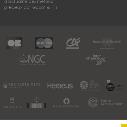
d'actualité des métaux
précieux par Godot & Fils