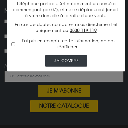
téléphone portable (et notamment un numéro
commençant par 07), et ne se déplaceront jamais
NOS NEWSLETTERS
à votre domicile à la suite d'une vente.
NEW ! Je souhaite recevoir la lettre d'actualités
En cas de doute, contactez-nous directement et
mensuelle.
uniquement au
0800 119 119
Je souhaite recevoir la newsletter Achat-Or-et-
J'ai pris en compte cette information, ne pas
Argent.fr
réafficher.
Je souhaite être tenu au courant des cours tous les
jours.
J'AI COMPRIS
Adresse e-mail
JE M'ABONNE
NOTRE CATALOGUE