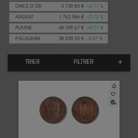
ONCE D’OR
3 759.85 €
+2.17 %
ARGENT
1 762.986 €
+2.72 %
PLATINE
48 709.67 €
+0.71 %
PALLADIUM
38 055.55 €
-0.87 %
TRIER
FILTRER