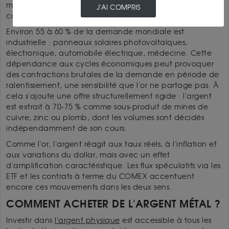
métal industriel stratégique, ce qui l'expose à des forces
J'AI COMPRIS
contradictoires.
Environ 55 à 60 % de la demande mondiale est
industrielle : panneaux solaires photovoltaïques,
électronique, automobile électrique, médecine. Cette
dépendance aux cycles économiques peut provoquer
des contractions brutales de la demande en période de
ralentissement, une sensibilité que l'or ne partage pas. À
cela s'ajoute une offre structurellement rigide : l'argent
est extrait à 70-75 % comme sous-produit de mines de
cuivre, zinc ou plomb, dont les volumes sont décidés
indépendamment de son cours.
Comme l'or, l'argent réagit aux taux réels, à l'inflation et
aux variations du dollar, mais avec un effet
d'amplification caractéristique. Les flux spéculatifs via les
ETF et les contrats à terme du COMEX accentuent
encore ces mouvements dans les deux sens.
COMMENT ACHETER DE L'ARGENT MÉTAL ?
Investir dans
l'argent physique
est accessible à tous les