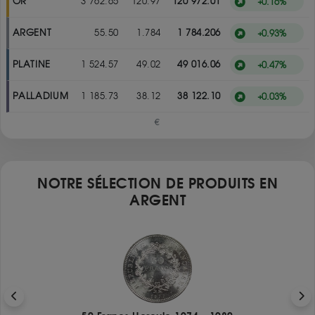
OR
3 762.65
120.97
120 972.01
+
0.16
%
ARGENT
55.50
1.784
1 784.206
+
0.93
%
PLATINE
1 524.57
49.02
49 016.06
+
0.47
%
PALLADIUM
1 185.73
38.12
38 122.10
+
0.03
%
€
NOTRE SÉLECTION DE PRODUITS EN
ARGENT