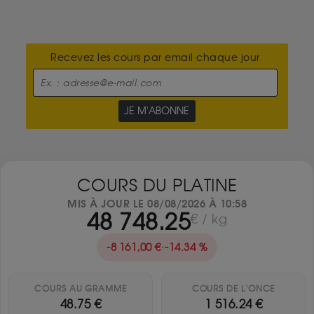
Recevez les cours par email chaque jour
JE M'ABONNE
COURS DU PLATINE
MIS À JOUR LE 08/08/2026 À 10:58
48 748.25
€ / kg
-8 161,00 €
·
-14.34 %
COURS AU GRAMME
COURS DE L'ONCE
48.75 €
1 516.24 €