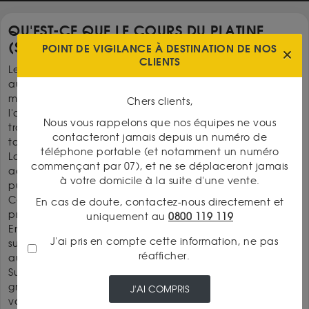
QU'EST-CE QUE LE COURS DU PLATINE
(SPOT) ?
POINT DE VIGILANCE À DESTINATION DE NOS
CLIENTS
Le cours du platine, aussi appelé prix spot, est le prix
auquel le platine s'échange en temps réel sur les
marchés financiers internationaux. Comme pour l'or et
Chers clients,
l'argent, il est exprimé en dollars américains par once
Nous vous rappelons que nos équipes ne vous
troy (31,1035 grammes), puis converti en euros selon le
contacteront jamais depuis un numéro de
taux de change EUR/USD du moment.
téléphone portable (et notamment un numéro
La référence mondiale est le LBMA Platinum Price,
commençant par 07), et ne se déplaceront jamais
administré par l'IBA (ICE Benchmark Administration) et
à votre domicile à la suite d'une vente.
publié deux fois par jour : à 9h45 GMT et à 14h00 GMT.
Ce fixing réunit les grandes banques mondiales et les
En cas de doute, contactez-nous directement et
principaux intervenants du marché des métaux précieux.
uniquement au
0800 119 119
En dehors de ces fixings, le platine s'échange en continu
J'ai pris en compte cette information, ne pas
sur le NYMEX de New York et la LBMA de Londres, du lundi
réafficher.
au vendredi.
Sur notre page, nous affichons le cours à l'once, au
gramme et au kilogramme directement en euros, avec la
J'AI COMPRIS
variation en temps réel, pour une lecture immédiate sans