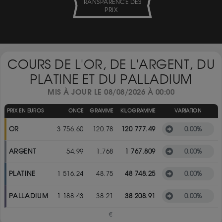
TRANSPARENCE DES
PRIX
COURS DE L'OR, DE L'ARGENT, DU
PLATINE ET DU PALLADIUM
MIS À JOUR LE 08/08/2026 À 00:00
PRIX EN EUROS
ONCE
GRAMME
KILOGRAMME
VARIATION
OR
3 756.60
120.78
120 777.49
0.00
%
ARGENT
54.99
1.768
1 767.809
0.00
%
PLATINE
1 516.24
48.75
48 748.25
0.00
%
PALLADIUM
1 188.43
38.21
38 208.91
0.00
%
€