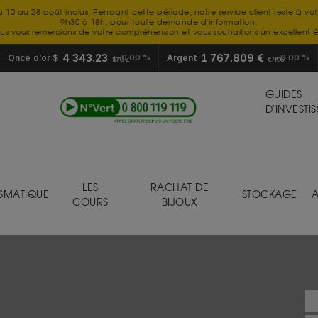
u 10 au 28 août inclus. Pendant cette période, notre service client reste à vo
9h30 à 18h, pour toute demande d'information.
us vous remercions de votre compréhension et vous souhaitons un excellent é
4 343.23
1 767.809 €
Once d’or $
0.00 %
Argent
0.00 %
$/OZ
€/KG
GUIDES
D'INVESTI
LES
RACHAT DE
SMATIQUE
STOCKAGE
A
COURS
BIJOUX