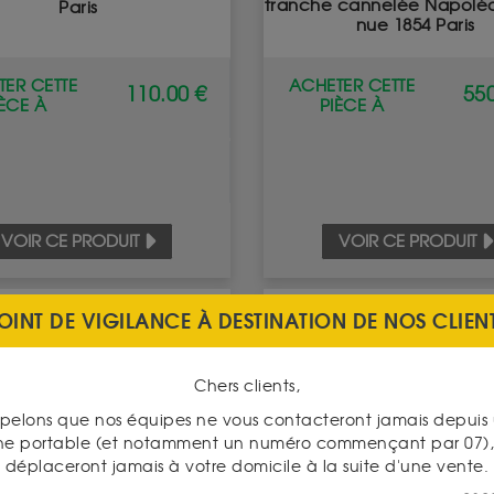
tranche cannelée Napoléon
Paris
nue 1854 Paris
ER CETTE
ACHETER CETTE
110.00 €
550
IÈCE À
PIÈCE À
VOIR CE PRODUIT
VOIR CE PRODUIT
OINT DE VIGILANCE À DESTINATION DE NOS CLIEN
Chers clients,
pelons que nos équipes ne vous contacteront jamais depui
ne portable (et notamment un numéro commençant par 07), 
déplaceront jamais à votre domicile à la suite d'une vente.