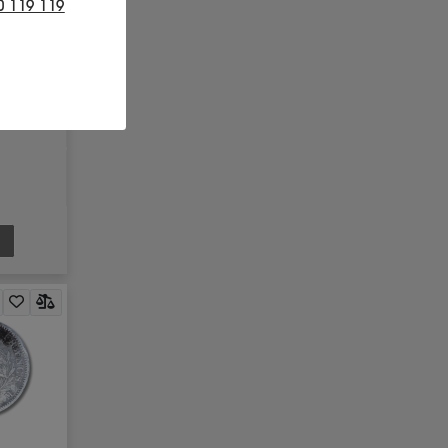
s XVIII-5
0 119 119
s
.00 €