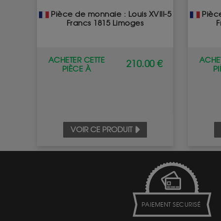
Pièce de monnaie : Louis XVIII-5
Pièce
Francs 1815 Limoges
F
ACHETER CETTE
ACHET
210.00 €
PIÈCE À
P
VOIR CE PRODUIT
PAIEMENT SECURISÉ