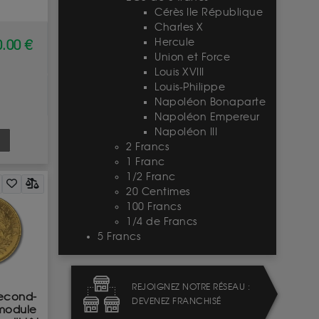
Cérès IIe République
Charles X
Hercule
.00 €
Union et Force
Louis XVIII
Louis-Philippe
Napoléon Bonaparte
Napoléon Empereur
Napoléon III
2 Francs
1 Franc
1/2 Franc
20 Centimes
100 Francs
1/4 de Francs
5 Francs
REJOIGNEZ NOTRE RÉSEAU :
econd-
DEVENEZ FRANCHISÉ
 module