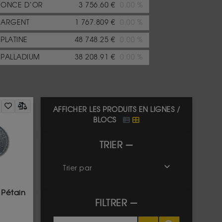
ONCE D’OR
3 756.60 €
0.00 %
ARGENT
1 767.809 €
0.00 %
PLATINE
48 748.25 €
0.00 %
PALLADIUM
38 208.91 €
0.00 %
AFFICHER LES PRODUITS EN LIGNES /
BLOCS
TRIER
Trier par
 Pétain
FILTRER