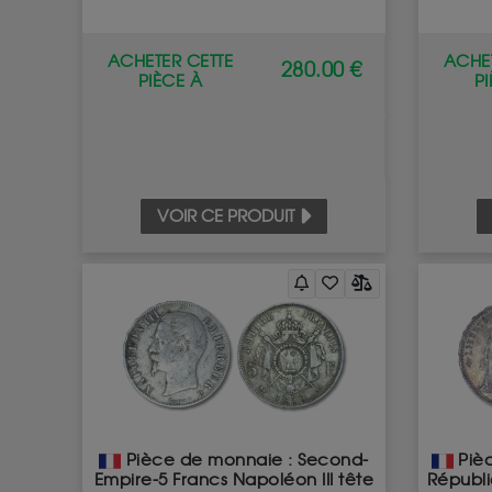
ACHETER CETTE
ACHET
280.00 €
PIÈCE À
P
VOIR CE PRODUIT
Pièce de monnaie : Second-
Pièc
Empire-5 Francs Napoléon III tête
Républi