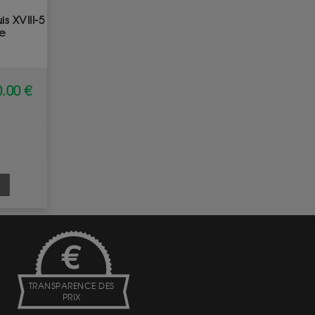
s XVIII-5
se
.00 €
TRANSPARENCE DES
PRIX