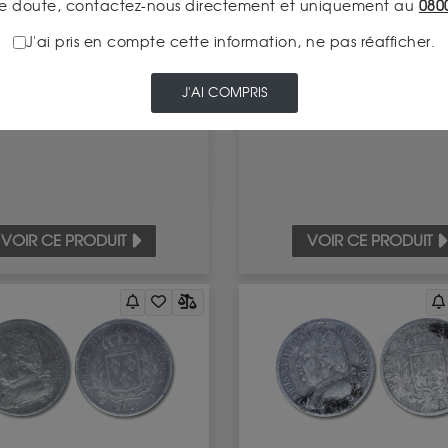
 de monnaie : Louis XVIII-5
Pièce de monnaie : Loui
e doute, contactez-nous directement et uniquement au
080
rancs 1815 Bayonne
Francs 1815 Limoge
J'ai pris en compte cette information, ne pas réafficher.
J'AI COMPRIS
ER CETTE
ACHETER CETTE
200.00 €
200
IÈCE À
PIÈCE À
VOIR CE PRODUIT
VOIR CE PRODUIT