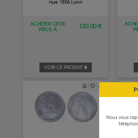
nue 1856 Lyon
ACHETER CETTE
ACHET
120.00 €
PIÈCE À
P
VOIR CE PRODUIT
P
Nous vous rap
télépho