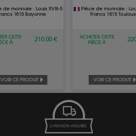
 de monnaie : Louis XVIII-5
Pièce de monnaie : Loui
rancs 1815 Bayonne
Francs 1815 Toulou
ER CETTE
ACHETER CETTE
210.00 €
220
IÈCE À
PIÈCE À
VOIR CE PRODUIT
VOIR CE PRODUIT
LIVRAISON ASSURÉE