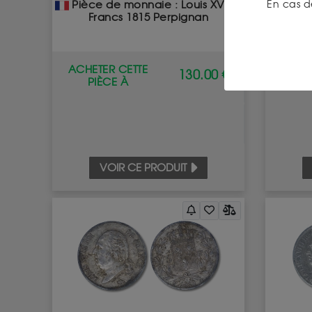
Pièce de monnaie : Louis XVIII-5
Pièce
En cas d
Francs 1815 Perpignan
F
ACHETER CETTE
ACHET
130.00 €
PIÈCE À
P
VOIR CE PRODUIT