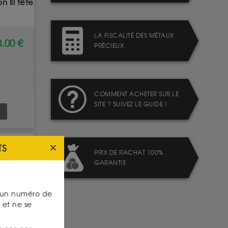
 III tête
LA FISCALITÉ DES MÉTAUX
.00 €
PRÉCIEUX
COMMENT ACHETER SUR LE
SITE ? SUIVEZ LE GUIDE !
TS
PRIX DE RACHAT 100%
GARANTIS
s un numéro de
et ne se