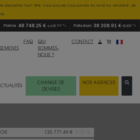
tre disposition tout l'été. Vous pouvez nous joindre du lundi au vendredi, de
té.
48 748.25 €
38 208.91 €
Platine
0.00 %
Palladium
0.00 %
€/KG
€/KG
Mon compte
monpanier
FAQ
QUI
CONTACT
SSEMENTS
SOMMES-
NOUS ?
CHANGE DE
NOS AGENCES
CTUALITÉS
DEVISES
OR
120 777.49 €
0.00 %