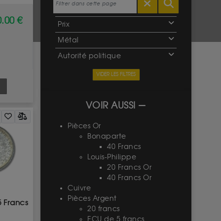
.00 €
Prix
Métal
Autorité politique
VIDER LES FILTRES
VOIR AUSSI
Pièces Or
Bonaparte
40 Francs
Louis-Philippe
20 Francs Or
40 Francs Or
Cuivre
Pièces Argent
5 Francs
20 francs
ECU de 5 francs