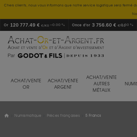
Chers clients, nous vous informons que notre service logistique sera fermé d
No
120 777.49 €
3 756.60 €
Or
0.00 %
Once d’or
0.00 %
€/KG
€/OZ
ACHAT/VENTE
ACHAT/VENTE
ACHAT/VENTE
AUTRES
NUMI
OR
ARGENT
MÉTAUX
Numismatique
Pièces françaises
5 Francs