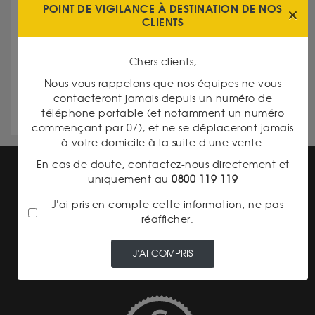
à vos besoins spécifiques.
POINT DE VIGILANCE À DESTINATION DE NOS
CLIENTS
Réputation d’excellence
: dans la région des
Chers clients,
Hauts-de-France, dans le département du Pas-
de-Calais, notre agence est une référence pour
Nous vous rappelons que nos équipes ne vous
la qualité de ses services.
contacteront jamais depuis un numéro de
téléphone portable (et notamment un numéro
commençant par 07), et ne se déplaceront jamais
à votre domicile à la suite d'une vente.
En cas de doute, contactez-nous directement et
uniquement au
0800 119 119
J'ai pris en compte cette information, ne pas
réafficher.
LIVRAISON ASSURÉE
J'AI COMPRIS