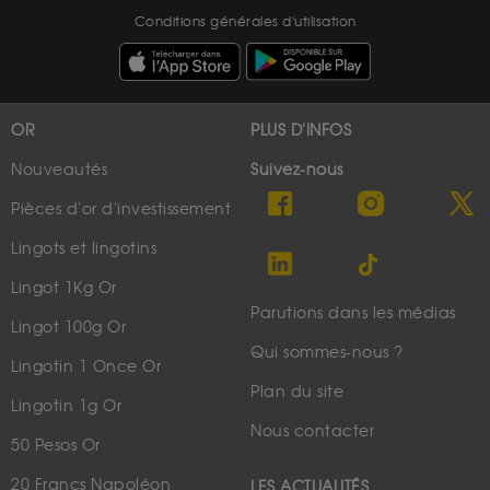
Conditions générales d'utilisation
OR
PLUS D'INFOS
Nouveautés
Suivez-nous
Pièces d'or d'investissement
Lingots et lingotins
Lingot 1Kg Or
Parutions dans les médias
Lingot 100g Or
Qui sommes-nous ?
Lingotin 1 Once Or
Plan du site
Lingotin 1g Or
Nous contacter
50 Pesos Or
20 Francs Napoléon
LES ACTUALITÉS