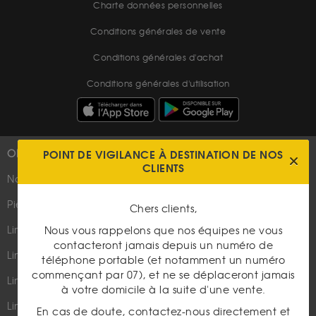
Charte données personnelles
Conditions générales de vente
Conditions générales d'achat
Conditions générales d'utilisation
POINT DE VIGILANCE À DESTINATION DE NOS
OR
PLUS D'INFOS
CLIENTS
Nouveautés
Suivez-nous
Pièces d'or d'investissement
Chers clients,
Lingots et lingotins
Nous vous rappelons que nos équipes ne vous
contacteront jamais depuis un numéro de
Lingot 1Kg Or
téléphone portable (et notamment un numéro
Parutions dans les médias
commençant par 07), et ne se déplaceront jamais
Lingot 100g Or
à votre domicile à la suite d'une vente.
Qui sommes-nous ?
Lingotin 1 Once Or
En cas de doute, contactez-nous directement et