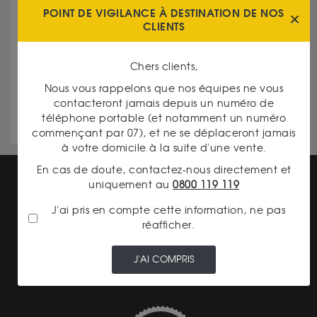
POINT DE VIGILANCE À DESTINATION DE NOS
à vos besoins spécifiques.
CLIENTS
Réputation d’excellence
: dans la région
Chers clients,
Centre-Val-de-Loire, dans le département de
Nous vous rappelons que nos équipes ne vous
l’Eure-et-Loire, notre agence est une référence
contacteront jamais depuis un numéro de
pour la qualité de ses services.
téléphone portable (et notamment un numéro
commençant par 07), et ne se déplaceront jamais
à votre domicile à la suite d'une vente.
En cas de doute, contactez-nous directement et
uniquement au
0800 119 119
J'ai pris en compte cette information, ne pas
réafficher.
TRANSPARENCE DES
PRIX
J'AI COMPRIS