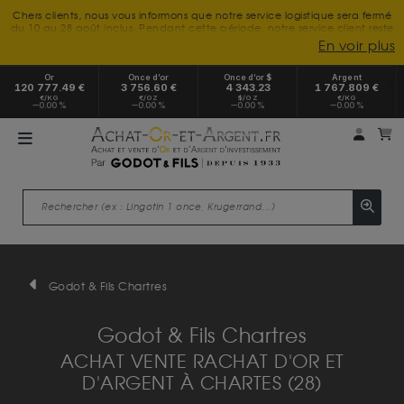
Chers clients, nous vous informons que notre service logistique sera fermé
du 10 au 28 août inclus. Pendant cette période, notre service client reste
à votre disposition tout l'été. Vous pouvez nous joindre du lundi au
En voir plus
vendredi, de 9h30 à 18h, pour toute demande d'information.
Nous vous remercions de votre compréhension et vous souhaitons un
Or
Once d’or
Once d’or $
Argent
excellent été.
120 777.49 €
3 756.60 €
4 343.23
1 767.809 €
€/KG
€/OZ
$/OZ
€/KG
0.00 %
0.00 %
0.00 %
0.00 %
Mon 
m
Godot & Fils Chartres
Godot & Fils Chartres
ACHAT VENTE RACHAT D'OR ET
D'ARGENT À CHARTES (28)