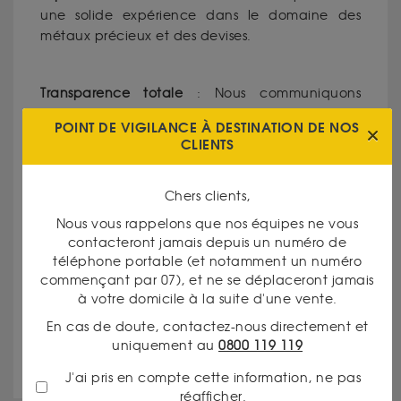
une solide expérience dans le domaine des
métaux précieux et des devises.
Transparence totale
: Nous communiquons
clairement nos tarifs et les critères d’évaluation
POINT DE VIGILANCE À DESTINATION DE NOS
de vos biens.
CLIENTS
Service personnalisé
: Chaque client est unique,
Chers clients,
et nous mettons un point d’honneur à répondre
Nous vous rappelons que nos équipes ne vous
à vos besoins spécifiques.
contacteront jamais depuis un numéro de
téléphone portable (et notamment un numéro
commençant par 07), et ne se déplaceront jamais
Réputation d’excellence
: dans la région Île-de-
à votre domicile à la suite d'une vente.
France, dans le département des Hauts-de-
En cas de doute, contactez-nous directement et
Seine, notre agence est une référence pour la
uniquement au
0800 119 119
qualité de ses services.
J'ai pris en compte cette information, ne pas
réafficher.