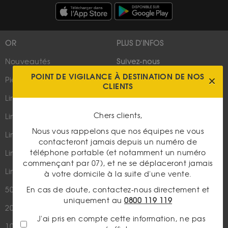
OR
PLUS D'INFOS
Nouveautés
Suivez-nous
POINT DE VIGILANCE À DESTINATION DE NOS
Pièces d'or d'investissement
CLIENTS
Lingots et lingotins
Chers clients,
Lingot 1Kg Or
Parutions dans les médias
Nous vous rappelons que nos équipes ne vous
Lingot 100g Or
contacteront jamais depuis un numéro de
Qui sommes-nous ?
téléphone portable (et notamment un numéro
Lingotin 1 Once Or
commençant par 07), et ne se déplaceront jamais
Plan du site
Lingotin 1g Or
à votre domicile à la suite d'une vente.
Nous contacter
En cas de doute, contactez-nous directement et
50 Pesos Or
uniquement au
0800 119 119
20 Francs Napoléon
LES ACTUALITÉS
J'ai pris en compte cette information, ne pas
10 Francs Napoléon
Or