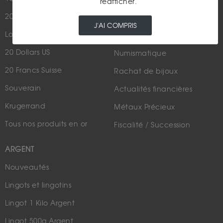
réafficher.
20 Francs Marianne Coq
Argent
J'AI COMPRIS
Louis d'Or - 20 Francs Or
Cours de l'or
20 Dollars US
Numismatique
20 Francs Suisse
Rachat de bijoux
Souverain
Actualités financières
Krugerrand
Métaux Précieux
Tous nos produits en or
Fiscalité / Succession
ARGENT
Nouveautés
Lingots et lingotins
Lingot 1 Kilo Argent
Lingot 500g Argent