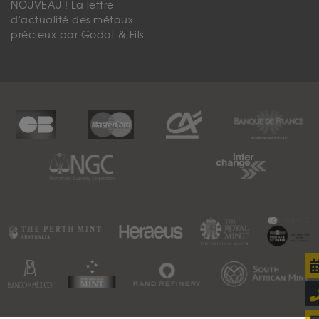
NOUVEAU ! La lettre
d'actualité des métaux
précieux par Godot & Fils