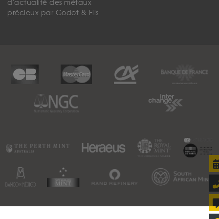
d'actualité des métaux
précieux par Godot & Fils