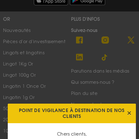
OR
PLUS D'INFOS
Nouveautés
Suivez-nous
Pièces d'or d'investissement
Lingots et lingotins
Lingot 1Kg Or
Parutions dans les médias
Lingot 100g Or
Qui sommes-nous ?
Lingotin 1 Once Or
Plan du site
Lingotin 1g Or
Nous contacter
50 Pesos Or
POINT DE VIGILANCE À DESTINATION DE NOS
CLIENTS
20 Francs Napoléon
LES ACTUALITÉS
10 Francs Napoléon
Or
Chers clients,