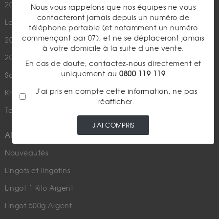
20 Francs Marianne Coq
Argent
Nous vous rappelons que nos équipes ne vous
contacteront jamais depuis un numéro de
Louis d'Or - 20 Francs Or
Cours de l'or
téléphone portable (et notamment un numéro
commençant par 07), et ne se déplaceront jamais
20 Dollars US
Numismatique
à votre domicile à la suite d'une vente.
20 Francs Suisse
Rachat de bijoux
En cas de doute, contactez-nous directement et
uniquement au
0800 119 119
Souverain
Actualités financières
J'ai pris en compte cette information, ne pas
Krugerrand
Métaux Précieux
réafficher.
Tous nos produits en or
Fiscalité / Succession
J'AI COMPRIS
ARGENT
Nouveautés
Lingots et lingotins
Lingot 1 Kilo Argent
Lingot 500g Argent