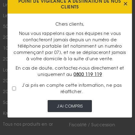
POINT DE VIGILANCE À DESTINATION DE NOS
Qui sommes-nous ?
Lingotin 1 Once Or
CLIENTS
Plan du site
Lingotin 1g Or
Nous contacter
Chers clients,
50 Pesos Or
Nous vous rappelons que nos équipes ne vous
20 Francs Napoléon
LES ACTUALITÉS
contacteront jamais depuis un numéro de
téléphone portable (et notamment un numéro
10 Francs Napoléon
Or
commençant par 07), et ne se déplaceront jamais
à votre domicile à la suite d'une vente.
20 Francs Marianne Coq
Argent
En cas de doute, contactez-nous directement et
Louis d'Or - 20 Francs Or
Cours de l'or
uniquement au
0800 119 119
20 Dollars US
Numismatique
J'ai pris en compte cette information, ne pas
réafficher.
20 Francs Suisse
Rachat de bijoux
Souverain
Actualités financières
J'AI COMPRIS
Krugerrand
Métaux Précieux
Tous nos produits en or
Fiscalité / Succession