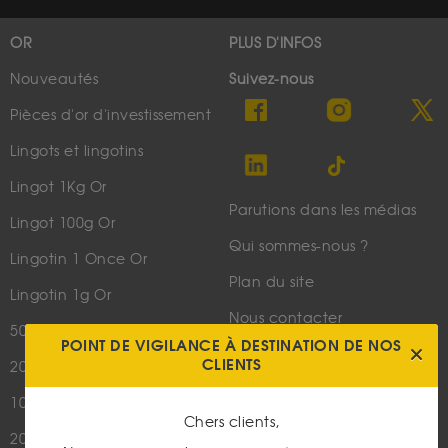
OR
PLUS D'INFOS
Nouveautés
Suivez-nous
Pièces d'or d'investissement
Lingots et lingotins
Lingot 1Kg Or
Parutions dans les médias
Lingot 100g Or
Qui sommes-nous ?
Lingotin 1 Once Or
Plan du site
Lingotin 1g Or
Nous contacter
50 Pesos Or
POINT DE VIGILANCE À DESTINATION DE NOS
CLIENTS
20 Francs Napoléon
LES ACTUALITÉS
10 Francs Napoléon
Or
Chers clients,
20 Francs Marianne Coq
Argent