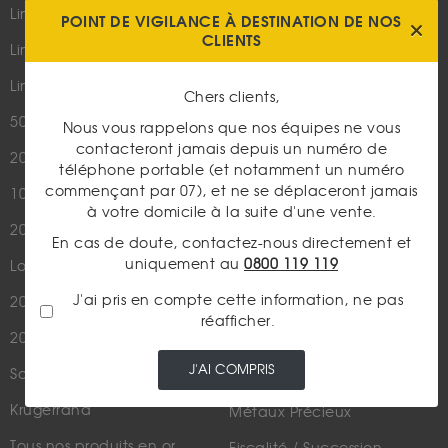
Parutions dans les médias
Lingot 100g Or
POINT DE VIGILANCE À DESTINATION DE NOS
Qui sommes-nous ?
CLIENTS
Lingotin 1 Once Or
Plan du site
Lingotin 1g Or
Chers clients,
Nous contacter
50 Pesos Or
Nous vous rappelons que nos équipes ne vous
contacteront jamais depuis un numéro de
20 Francs Napoléon
LES ACTUALITÉS
téléphone portable (et notamment un numéro
commençant par 07), et ne se déplaceront jamais
10 Francs Napoléon
Or
à votre domicile à la suite d'une vente.
20 Francs Marianne Coq
Argent
En cas de doute, contactez-nous directement et
uniquement au
0800 119 119
Louis d'Or - 20 Francs Or
Cours de l'or
J'ai pris en compte cette information, ne pas
20 Dollars US
Numismatique
réafficher.
20 Francs Suisse
Rachat de bijoux
J'AI COMPRIS
Souverain
Actualités financières
Krugerrand
Métaux Précieux
Tous nos produits en or