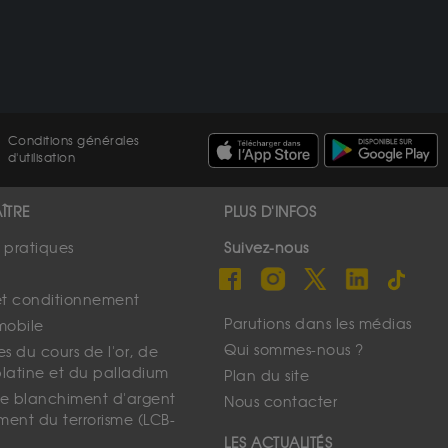
Conditions générales
d'utilisation
ÎTRE
PLUS D'INFOS
s pratiques
Suivez-nous
et conditionnement
Parutions dans les médias
mobile
Qui sommes-nous ?
s du cours de l'or, de
platine et du palladium
Plan du site
 le blanchiment d'argent
Nous contacter
ment du terrorisme (LCB-
LES ACTUALITÉS