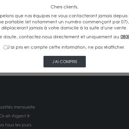
PAIEMENT SECURISÉ
Chers clients,
pelons que nos équipes ne vous contacteront jamais depui
ne portable (et notamment un numéro commençant par 07), 
déplaceront jamais à votre domicile à la suite d'une vente.
COMMENT ACHETER SUR LE
e doute, contactez-nous directement et uniquement au
080
SITE ? SUIVEZ LE GUIDE !
J'ai pris en compte cette information, ne pas réafficher.
J'AI COMPRIS
ualités mensuelle.
Or-et-Argent.fr
 tous les jours.