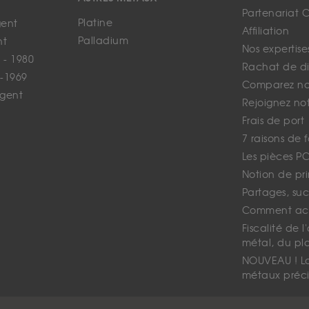
Partenariat 
Platine
gent
Affiliation
Palladium
nt
Nos expertise
 - 1980
Rachat de d
-1969
Comparez nos
rgent
Rejoignez no
Frais de port
7 raisons de 
Les pièces P
Notion de pr
Partages, suc
Comment ach
Fiscalité de l
métal, du pl
NOUVEAU ! La 
métaux préci