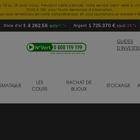
u 10 au 28 août inclus. Pendant cette période, notre service client reste à vo
9h30 à 18h, pour toute demande d'information.
us vous remercions de votre compréhension et vous souhaitons un excellent é
4 262.56
1 725.370 €
Once d’or $
+0.40 %
Argent
-0.15 %
$/OZ
€/KG
GUIDES
D'INVESTI
LES
RACHAT DE
SMATIQUE
STOCKAGE
A
COURS
BIJOUX