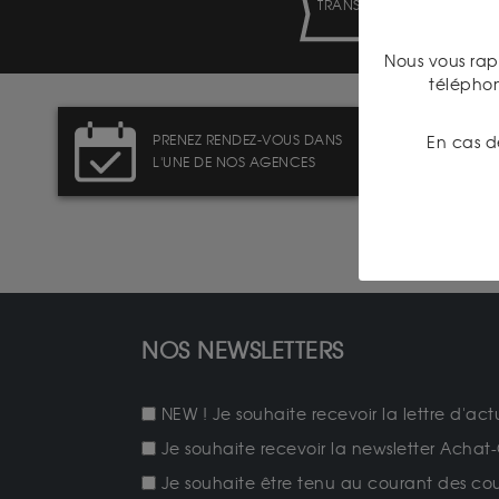
TRANSPARENCE DES
PRIX
Nous vous rap
télépho
PRENEZ RENDEZ-VOUS DANS
En cas d
L'UNE DE NOS AGENCES
NOS NEWSLETTERS
NEW ! Je souhaite recevoir la lettre d'act
Je souhaite recevoir la newsletter Achat-
Je souhaite être tenu au courant des cours