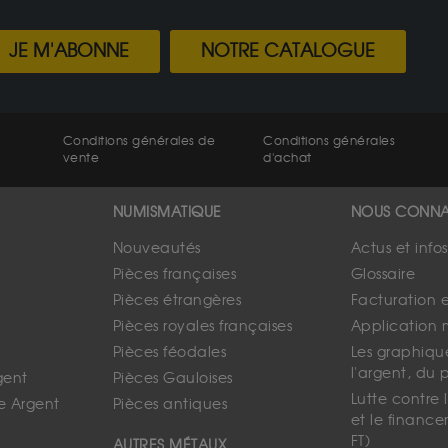
JE M'ABONNE
NOTRE CATALOGUE
Conditions générales de
Conditions générales
vente
d'achat
NUMISMATIQUE
NOUS CONNA
Nouveautés
Actus et info
Pièces françaises
Glossaire
Pièces étrangères
Facturation 
Pièces royales françaises
Application 
Pièces féodales
Les graphique
l'argent, du 
gent
Pièces Gauloises
Lutte contre
e Argent
Pièces antiques
et le finance
FT)
AUTRES MÉTAUX