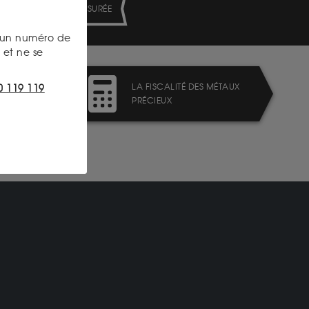
LIVRAISON ASSURÉE
s un numéro de
et ne se
LA FISCALITÉ DES MÉTAUX
0 119 119
PRÉCIEUX