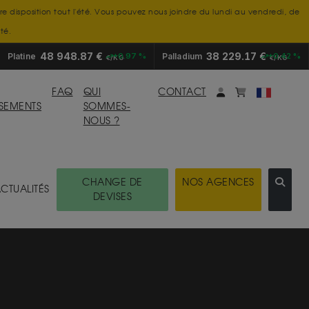
tre disposition tout l'été. Vous pouvez nous joindre du lundi au vendredi, de
té.
48 948.87 €
38 229.17 €
Platine
+0.97 %
Palladium
+0.42 %
€/KG
€/KG
Mon compte
monpanier
FAQ
QUI
CONTACT
SSEMENTS
SOMMES-
NOUS ?
CHANGE DE
NOS AGENCES
CTUALITÉS
DEVISES