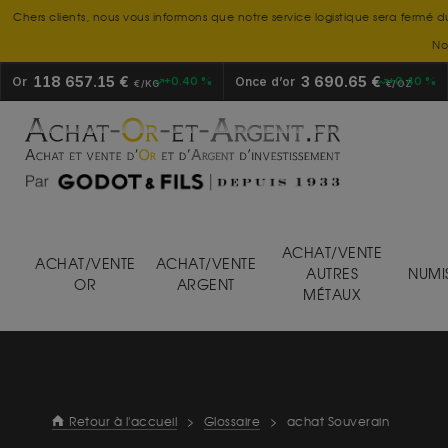
Chers clients, nous vous informons que notre service logistique sera fermé d
No
118 657.15 €
3 690.65 €
Or
+0.40 %
Once d’or
+0.40 %
€/KG
€/OZ
ACHAT/VENTE
ACHAT/VENTE
ACHAT/VENTE
AUTRES
NUMI
OR
ARGENT
MÉTAUX
Retour à l'accueil
>
Glossaire
>
achat Souverain