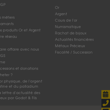
CGP
Or
Argent
s métiers
Cours de l'or
iamants
Numismatique
 produits Or et Argent
Rachat de bijoux
tre réseau
Actualités financières
Métaux Précieux
faire affaire avec nous
Fiscalité / Succession
CGS
ime
cessions et donations
eter ?
'or physique, de l'argent
atine et du palladium
lettre d'actualité des
eux par Godot & Fils