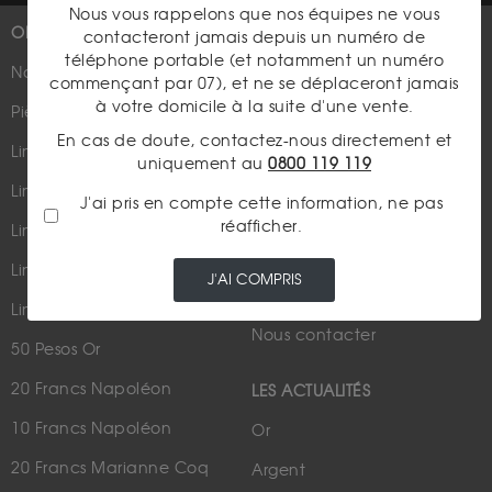
Nous vous rappelons que nos équipes ne vous
OR
PLUS D'INFOS
contacteront jamais depuis un numéro de
téléphone portable (et notamment un numéro
Nouveautés
Suivez-nous
commençant par 07), et ne se déplaceront jamais
à votre domicile à la suite d'une vente.
Pièces d'or d'investissement
En cas de doute, contactez-nous directement et
Lingots et lingotins
uniquement au
0800 119 119
Lingot 1Kg Or
J'ai pris en compte cette information, ne pas
Parutions dans les médias
réafficher.
Lingot 100g Or
Qui sommes-nous ?
Lingotin 1 Once Or
J'AI COMPRIS
Plan du site
Lingotin 1g Or
Nous contacter
50 Pesos Or
20 Francs Napoléon
LES ACTUALITÉS
10 Francs Napoléon
Or
20 Francs Marianne Coq
Argent