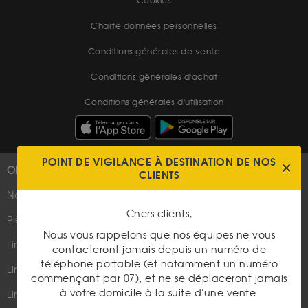
Cookies
Charte données personnelles
Conditions générales de vente
Conditions générales d'achat
Conditions générales d'utilisation
POINT DE VIGILANCE À DESTINATION DE NOS
OR
PLUS D'INFOS
CLIENTS
Nouveautés
Suivez-nous
Chers clients,
Pièces d'or d'investissement
Nous vous rappelons que nos équipes ne vous
Lingots et lingotins
contacteront jamais depuis un numéro de
téléphone portable (et notamment un numéro
Lingot 1Kg Or
commençant par 07), et ne se déplaceront jamais
Parutions dans les médias
à votre domicile à la suite d'une vente.
Lingot 100g Or