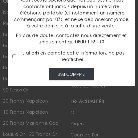
Nous vous rappelons que nos équipes ne vous
OR
PLUS D'INFOS
contacteront jamais depuis un numéro de
Nouveautés
Suivez-nous
téléphone portable (et notamment un numéro
commençant par 07), et ne se déplaceront jamais
Pièces d'or d'investissement
à votre domicile à la suite d'une vente.
Lingots et lingotins
En cas de doute, contactez-nous directement et
uniquement au
0800 119 119
Lingot 1Kg Or
Parutions dans les médias
J'ai pris en compte cette information, ne pas
Lingot 100g Or
réafficher.
Qui sommes-nous ?
Lingotin 1 Once Or
J'AI COMPRIS
Plan du site
Lingotin 1g Or
Nous contacter
50 Pesos Or
20 Francs Napoléon
LES ACTUALITÉS
10 Francs Napoléon
Or
20 Francs Marianne Coq
Argent
Louis d'Or - 20 Francs Or
Cours de l'or