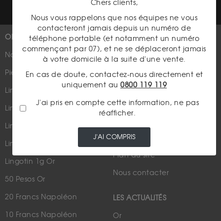
Chers clients,
Nous vous rappelons que nos équipes ne vous
contacteront jamais depuis un numéro de
OR
PLUS D'INFOS
téléphone portable (et notamment un numéro
commençant par 07), et ne se déplaceront jamais
Nouveautés
Suivez-nous
à votre domicile à la suite d'une vente.
Pièces d'or d'investissement
En cas de doute, contactez-nous directement et
uniquement au
0800 119 119
Lingots et lingotins
J'ai pris en compte cette information, ne pas
Lingot 1Kg Or
réafficher.
Parutions dans les médias
Lingot 100g Or
J'AI COMPRIS
Qui sommes-nous ?
Lingotin 1 Once Or
Plan du site
Lingotin 1g Or
Nous contacter
50 Pesos Or
20 Francs Napoléon
LES ACTUALITÉS
10 Francs Napoléon
Or