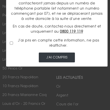
contacteront jamais depuis un numéro de
Nouveautés
Suivez-nous
téléphone portable (et notamment un numéro
commençant par 07), et ne se déplaceront jamais
Pièces d'or d'investissement
à votre domicile à la suite d'une vente.
Lingots et lingotins
En cas de doute, contactez-nous directement et
uniquement au
0800 119 119
Lingot 1Kg Or
Parutions dans les médias
J'ai pris en compte cette information, ne pas
Lingot 100g Or
réafficher.
Qui sommes-nous ?
Lingotin 1 Once Or
Plan du site
J'AI COMPRIS
Lingotin 1g Or
Nous contacter
50 Pesos Or
20 Francs Napoléon
LES ACTUALITÉS
10 Francs Napoléon
Or
20 Francs Marianne Coq
Argent
Louis d'Or - 20 Francs Or
Cours de l'or