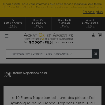
Chers clients, nous vous informons que notre service logistique sera fermé
du 10 au 28 août inclus. Pendant cette période, notre service client reste
à votre disposition tout l'été. Vous pouvez nous joindre du lundi au
En voir plus
vendredi, de 9h30 à 18h, pour toute demande d'information.
Nous vous remercions de votre compréhension et vous souhaitons un
Or
Once d’or
Once d’or $
Argent
excellent été.
120 777.49 €
3 756.60 €
4 343.23
1 767.809 €
€/KG
€/OZ
$/OZ
€/KG
0.00 %
0.00 %
0.00 %
0.00 %
Mon 
m
Le 10 francs Napoléons et sa
cote
Le 10 Francs Napoléon est l’une des pièces d’or
symbolique de la France. Frappées entre 1850