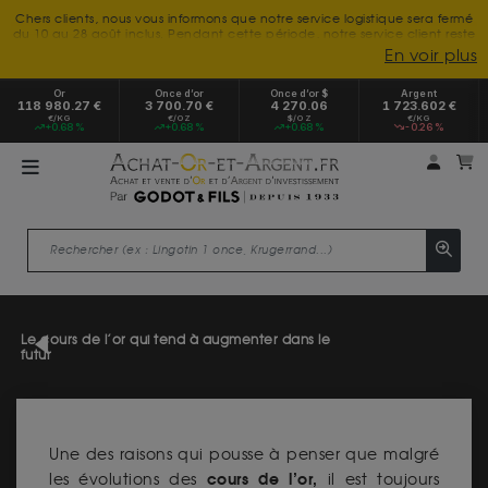
Chers clients, nous vous informons que notre service logistique sera fermé
du 10 au 28 août inclus. Pendant cette période, notre service client reste
à votre disposition tout l'été. Vous pouvez nous joindre du lundi au
En voir plus
vendredi, de 9h30 à 18h, pour toute demande d'information.
Nous vous remercions de votre compréhension et vous souhaitons un
Or
Once d’or
Once d’or $
Argent
excellent été.
118 980.27 €
3 700.70 €
4 270.06
1 723.602 €
€/KG
€/OZ
$/OZ
€/KG
+0.68 %
+0.68 %
+0.68 %
-0.26 %
Mon 
m
Le cours de l’or qui tend à augmenter dans le
futur
Une des raisons qui pousse à penser que malgré
cours de l’or,
les évolutions des
il est toujours