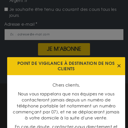
Argent.fr
Je souhaite être tenu au courant des cours tous les
jours.
Adresse e-mail
JE M'ABONNE
POINT DE VIGILANCE À DESTINATION DE NOS
NOTRE CATALOGUE
CLIENTS
Chers clients,
Mentions légales
Nous vous rappelons que nos équipes ne vous
contacteront jamais depuis un numéro de
CGV Gardienor
téléphone portable (et notamment un numéro
commençant par 07), et ne se déplaceront jamais
Cookies
à votre domicile à la suite d'une vente.
Charte données personnelles
En cas de doute, contactez-nous directement et