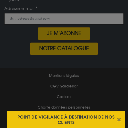
Adresse e-mail
JE M'ABONNE
NOTRE CATALOGUE
Mentions légales
CGV Gardienor
Cookies
Charte données personnelles
POINT DE VIGILANCE À DESTINATION DE NOS
Conditions générales de vente
CLIENTS