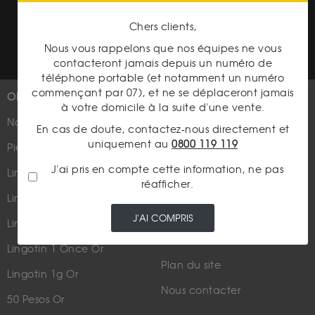
Conditions générales d'achat
Chers clients,
Conditions générales d'utilisation
Nous vous rappelons que nos équipes ne vous
contacteront jamais depuis un numéro de
téléphone portable (et notamment un numéro
commençant par 07), et ne se déplaceront jamais
OR
PLUS D'INFOS
à votre domicile à la suite d'une vente.
Nouveautés
Suivez-nous
En cas de doute, contactez-nous directement et
uniquement au
0800 119 119
Pièces d'or d'investissement
J'ai pris en compte cette information, ne pas
Lingots et lingotins
réafficher.
Lingot 1Kg Or
Parutions dans les médias
J'AI COMPRIS
Lingot 100g Or
Qui sommes-nous ?
Lingotin 1 Once Or
Plan du site
Lingotin 1g Or
Nous contacter
50 Pesos Or