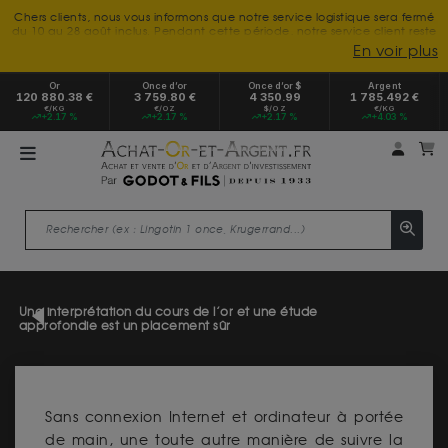
Chers clients, nous vous informons que notre service logistique sera fermé
du 10 au 28 août inclus. Pendant cette période, notre service client reste
à votre disposition tout l'été. Vous pouvez nous joindre du lundi au
En voir plus
vendredi, de 9h30 à 18h, pour toute demande d'information.
Nous vous remercions de votre compréhension et vous souhaitons un
Or
Once d’or
Once d’or $
Argent
excellent été.
120 880.38 €
3 759.80 €
4 350.99
1 785.492 €
€/KG
€/OZ
$/OZ
€/KG
+2.17 %
+2.17 %
+2.17 %
+4.03 %
Mon 
m
Une interprétation du cours de l’or et une étude
approfondie est un placement sûr
Sans connexion Internet et ordinateur à portée
de main, une toute autre manière de suivre la