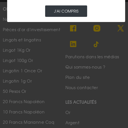
OR
PLUS D'INFOS
J'AI COMPRIS
Nouveautés
Suivez-nous
Pièces d'or d'investissement
Lingots et lingotins
Lingot 1Kg Or
Parutions dans les médias
Lingot 100g Or
Qui sommes-nous ?
Lingotin 1 Once Or
Plan du site
Lingotin 1g Or
Nous contacter
50 Pesos Or
20 Francs Napoléon
LES ACTUALITÉS
10 Francs Napoléon
Or
20 Francs Marianne Coq
Argent