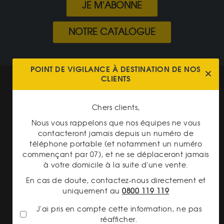
JE M'ABONNE
NOTRE CATALOGUE
POINT DE VIGILANCE À DESTINATION DE NOS
CLIENTS
Mentions légales
CGV Gardienor
Chers clients,
Cookies
Nous vous rappelons que nos équipes ne vous
contacteront jamais depuis un numéro de
Charte données personnelles
téléphone portable (et notamment un numéro
Conditions générales de vente
commençant par 07), et ne se déplaceront jamais
à votre domicile à la suite d'une vente.
Conditions générales d'achat
En cas de doute, contactez-nous directement et
uniquement au
0800 119 119
Conditions générales d'utilisation
J'ai pris en compte cette information, ne pas
réafficher.