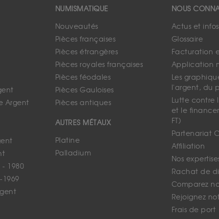
NUMISMATIQUE
NOUS CONNA
Nouveautés
Actus et info
Pièces françaises
Glossaire
Pièces étrangères
Facturation 
Pièces royales françaises
Application 
Pièces féodales
Les graphique
l'argent, du 
gent
Pièces Gauloises
Lutte contre
e Argent
Pièces antiques
et le finance
FT)
AUTRES MÉTAUX
Partenariat 
Platine
gent
Affiliation
Palladium
nt
Nos expertise
 - 1980
Rachat de d
-1969
Comparez nos
rgent
Rejoignez no
Frais de port