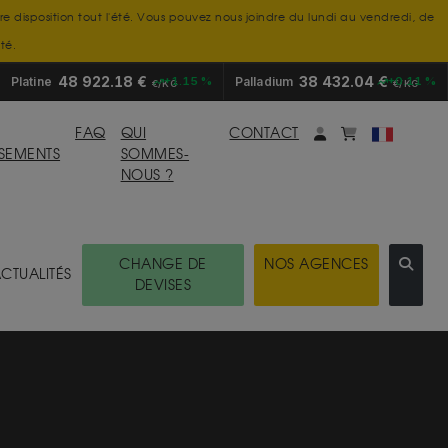
tre disposition tout l'été. Vous pouvez nous joindre du lundi au vendredi, de
té.
48 922.18 €
38 432.04 €
Platine
+1.15 %
Palladium
+0.11 %
€/KG
€/KG
Mon compte
monpanier
FAQ
QUI
CONTACT
SSEMENTS
SOMMES-
NOUS ?
CHANGE DE
NOS AGENCES
CTUALITÉS
DEVISES