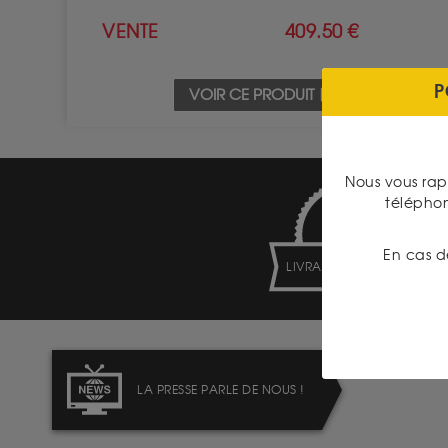
VENTE
409.50 €
P
VOIR CE PRODUIT
Nous vous rap
télépho
En cas d
LIVRAISON ASSURÉE
LA PRESSE PARLE DE NOUS !