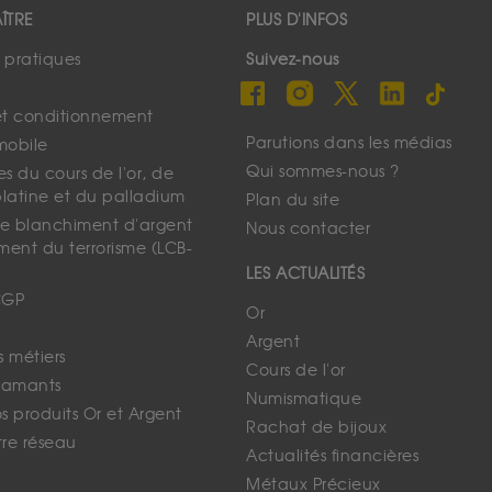
ÎTRE
PLUS D'INFOS
s pratiques
Suivez-nous
et conditionnement
Parutions dans les médias
mobile
Qui sommes-nous ?
s du cours de l'or, de
platine et du palladium
Plan du site
 le blanchiment d'argent
Nous contacter
ment du terrorisme (LCB-
LES ACTUALITÉS
CGP
Or
Argent
s métiers
Cours de l'or
iamants
Numismatique
 produits Or et Argent
Rachat de bijoux
tre réseau
Actualités financières
Métaux Précieux