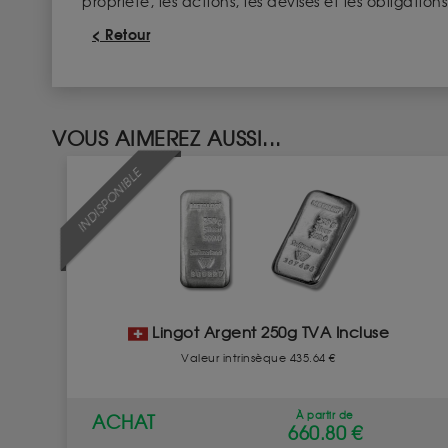
propriété, les actions, les devises et les obligati
< Retour
VOUS AIMEREZ AUSSI...
INDISPONIBLE
Lingot Argent 250g TVA Incluse
Valeur intrinsèque 435.64 €
À partir de
ACHAT
660.80 €