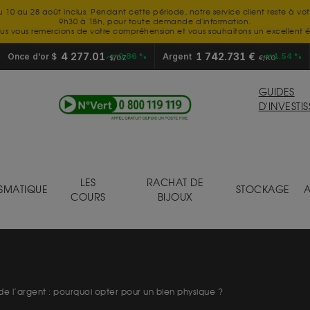
u 10 au 28 août inclus. Pendant cette période, notre service client reste à vo
9h30 à 18h, pour toute demande d'information.
us vous remercions de votre compréhension et vous souhaitons un excellent é
4 277.01
1 742.731 €
Once d’or $
+0.86 %
Argent
+1.54 %
$/OZ
€/KG
GUIDES
D'INVESTI
LES
RACHAT DE
SMATIQUE
STOCKAGE
A
COURS
BIJOUX
de l’argent : pourquoi opter pour un bien physique ?