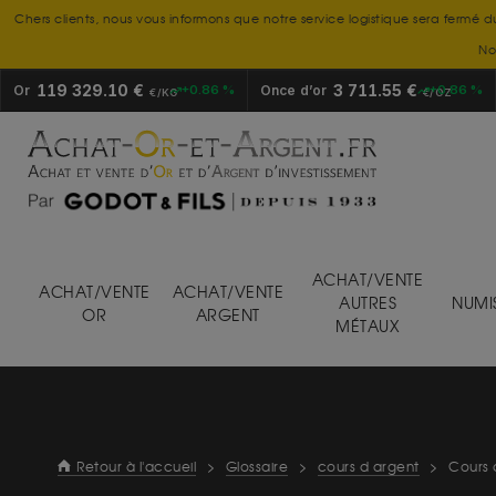
Chers clients, nous vous informons que notre service logistique sera fermé d
No
119 329.10 €
3 711.55 €
Or
+0.86 %
Once d’or
+0.86 %
€/KG
€/OZ
ACHAT/VENTE
ACHAT/VENTE
ACHAT/VENTE
AUTRES
NUMI
OR
ARGENT
MÉTAUX
Retour à l'accueil
>
Glossaire
>
cours d argent
>
Cours 