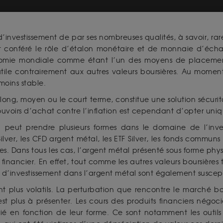
d’investissement de par ses nombreuses qualités, à savoir, rar
nt conféré le rôle d’étalon monétaire et de monnaie d’écha
nomie mondiale comme étant l’un des moyens de placement 
tile contrairement aux autres valeurs boursières. Au momen
moins stable.
e long, moyen ou le court terme, constitue une solution sécurit
uvoirs d’achat contre l’inflation est cependant d’opter uni
 peut prendre plusieurs formes dans le domaine de l’inves
 Silver, les CFD argent métal, les ETF Silver, les fonds commu
ges. Dans tous les cas, l’argent métal présenté sous forme ph
inancier. En effet, tout comme les autres valeurs boursières tel
mes d’investissement dans l’argent métal sont également suscep
nt plus volatils. La perturbation que rencontre le marché bou
 plus à présenter. Les cours des produits financiers négoci
é en fonction de leur forme. Ce sont notamment les outils d