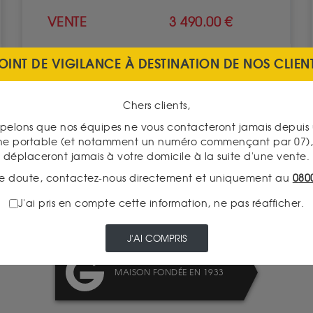
VENTE
3 490.00 €
OINT DE VIGILANCE À DESTINATION DE NOS CLIEN
VOIR CE PRODUIT
Chers clients,
pelons que nos équipes ne vous contacteront jamais depui
ne portable (et notamment un numéro commençant par 07), 
déplaceront jamais à votre domicile à la suite d'une vente.
e doute, contactez-nous directement et uniquement au
080
TRANSPARENCE DES
PRIX
J'ai pris en compte cette information, ne pas réafficher.
J'AI COMPRIS
MAISON FONDÉE EN 1933