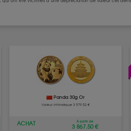
ons, qui ont été victimes d’une dépréciation de valeur ces dern
Panda 30g Or
Valeur intrinsèque 3 579.52 €
À partir de
ACHAT
3 867.50 €