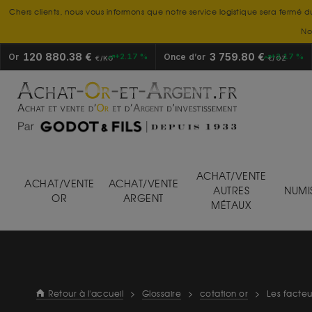
Chers clients, nous vous informons que notre service logistique sera fermé d
No
120 880.38 €
3 759.80 €
Or
+2.17 %
Once d’or
+2.17 %
€/KG
€/OZ
ACHAT/VENTE
ACHAT/VENTE
ACHAT/VENTE
AUTRES
NUMI
OR
ARGENT
MÉTAUX
Retour à l'accueil
>
Glossaire
>
cotation or
>
Les facteur