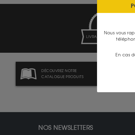
P
Nous vous rap
LIVRAISON ASSURÉE
télépho
En cas d
DÉCOUVREZ NOTRE
CATALOGUE PRODUITS
NOS NEWSLETTERS