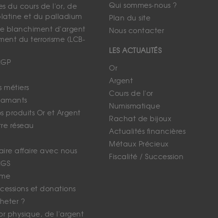
Qui sommes-nous ?
s du cours de l'or, de
platine et du palladium
Plan du site
 le blanchiment d'argent
Nous contacter
ment du terrorisme (LCB-
LES ACTUALITÉS
CGP
Or
Argent
s métiers
Cours de l'or
iamants
Numismatique
 produits Or et Argent
Rachat de bijoux
tre réseau
Actualités financières
Métaux Précieux
faire affaire avec nous
Fiscalité / Succession
CGS
ime
cessions et donations
eter ?
'or physique, de l'argent