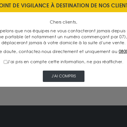
OINT DE VIGILANCE À DESTINATION DE NOS CLIEN
Chers clients,
pelons que nos équipes ne vous contacteront jamais depui
PAIEMENT SECURISÉ
ne portable (et notamment un numéro commençant par 07), 
déplaceront jamais à votre domicile à la suite d'une vente.
e doute, contactez-nous directement et uniquement au
080
J'ai pris en compte cette information, ne pas réafficher.
LIVRAISON : TABLEAU DES
FRAIS DE PORT
J'AI COMPRIS