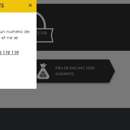
TS
s un numéro de
TRANSPARENCE DES
et ne se
PRIX
0 119 119
PRIX DE RACHAT 100%
GARANTIS