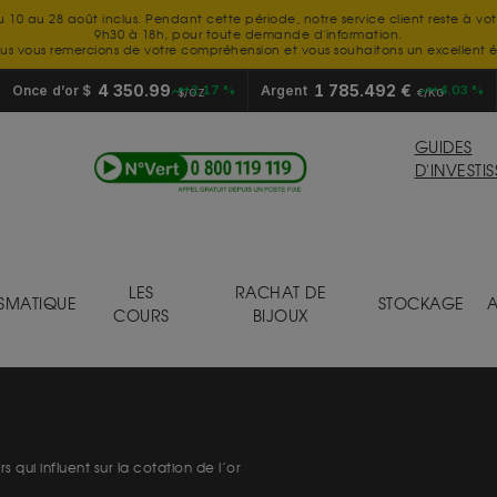
u 10 au 28 août inclus. Pendant cette période, notre service client reste à vo
9h30 à 18h, pour toute demande d'information.
us vous remercions de votre compréhension et vous souhaitons un excellent é
4 350.99
1 785.492 €
Once d’or $
+2.17 %
Argent
+4.03 %
$/OZ
€/KG
GUIDES
D'INVESTI
LES
RACHAT DE
SMATIQUE
STOCKAGE
A
COURS
BIJOUX
s qui influent sur la cotation de l’or