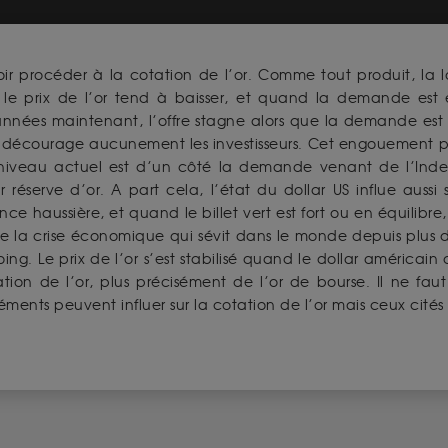
voir procéder à la cotation de l’or. Comme tout produit, la
 le prix de l’or tend à baisser, et quand la demande est 
nnées maintenant, l’offre stagne alors que la demande est e
 décourage aucunement les investisseurs. Cet engouement po
n niveau actuel est d’un côté la demande venant de l’Inde
réserve d’or. A part cela, l’état du dollar US influe aussi 
ance haussière, et quand le billet vert est fort ou en équilib
e la crise économique qui sévit dans le monde depuis plus d’
ng. Le prix de l’or s’est stabilisé quand le dollar américain
tion de l’or, plus précisément de l’or de bourse. Il ne faut
léments peuvent influer sur la cotation de l’or mais ceux cit