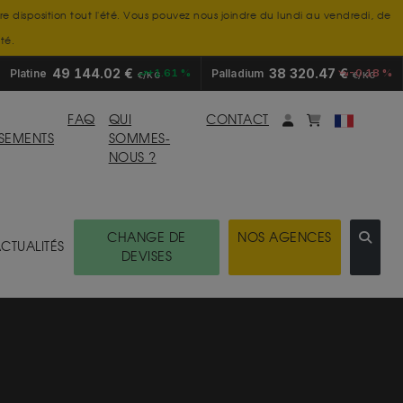
tre disposition tout l'été. Vous pouvez nous joindre du lundi au vendredi, de
té.
49 144.02 €
38 320.47 €
Platine
+1.61 %
Palladium
-0.18 %
€/KG
€/KG
Mon compte
monpanier
FAQ
QUI
CONTACT
SSEMENTS
SOMMES-
NOUS ?
CHANGE DE
NOS AGENCES
CTUALITÉS
DEVISES