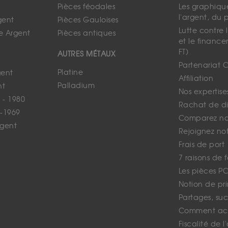
Pièces féodales
Les graphique
l'argent, du 
gent
Pièces Gauloises
Lutte contre
e Argent
Pièces antiques
et le finance
FT)
AUTRES MÉTAUX
Partenariat 
Platine
gent
Affiliation
Palladium
nt
Nos expertise
 - 1980
Rachat de d
-1969
Comparez nos
rgent
Rejoignez no
Frais de port
7 raisons de 
Les pièces P
Notion de pr
Partages, suc
Comment ach
Fiscalité de l