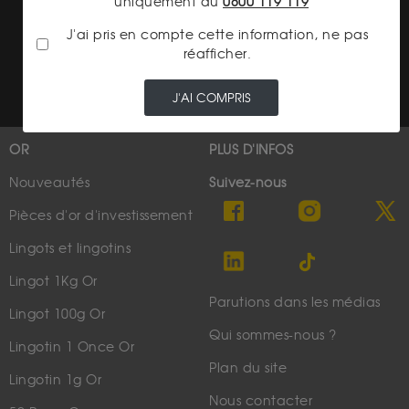
uniquement au
0800 119 119
Conditions générales d'achat
J'ai pris en compte cette information, ne pas
réafficher.
Conditions générales d'utilisation
J'AI COMPRIS
OR
PLUS D'INFOS
Nouveautés
Suivez-nous
Pièces d'or d'investissement
Lingots et lingotins
Lingot 1Kg Or
Parutions dans les médias
Lingot 100g Or
Qui sommes-nous ?
Lingotin 1 Once Or
Plan du site
Lingotin 1g Or
Nous contacter