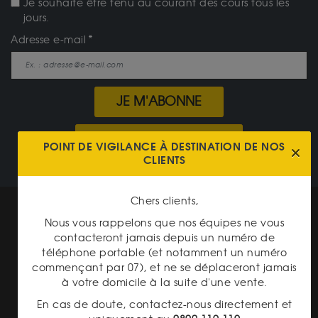
Je souhaite être tenu au courant des cours tous les
jours.
Adresse e-mail
JE M'ABONNE
NOTRE CATALOGUE
POINT DE VIGILANCE À DESTINATION DE NOS
CLIENTS
Chers clients,
Mentions légales
Nous vous rappelons que nos équipes ne vous
CGV Gardienor
contacteront jamais depuis un numéro de
téléphone portable (et notamment un numéro
Cookies
commençant par 07), et ne se déplaceront jamais
à votre domicile à la suite d'une vente.
Charte données personnelles
En cas de doute, contactez-nous directement et
Conditions générales de vente