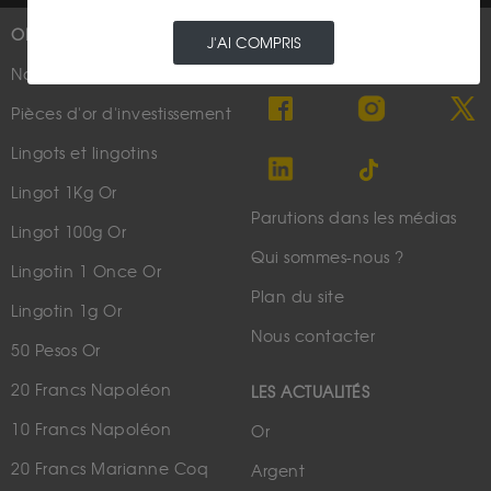
OR
PLUS D'INFOS
J'AI COMPRIS
Nouveautés
Suivez-nous
Pièces d'or d'investissement
Lingots et lingotins
Lingot 1Kg Or
Parutions dans les médias
Lingot 100g Or
Qui sommes-nous ?
Lingotin 1 Once Or
Plan du site
Lingotin 1g Or
Nous contacter
50 Pesos Or
20 Francs Napoléon
LES ACTUALITÉS
10 Francs Napoléon
Or
20 Francs Marianne Coq
Argent