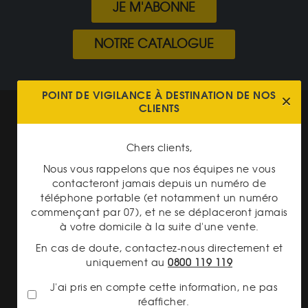
JE M'ABONNE
NOTRE CATALOGUE
POINT DE VIGILANCE À DESTINATION DE NOS
CLIENTS
Mentions légales
CGV Gardienor
Chers clients,
Cookies
Nous vous rappelons que nos équipes ne vous
contacteront jamais depuis un numéro de
Charte données personnelles
téléphone portable (et notamment un numéro
Conditions générales de vente
commençant par 07), et ne se déplaceront jamais
à votre domicile à la suite d'une vente.
Conditions générales d'achat
En cas de doute, contactez-nous directement et
uniquement au
0800 119 119
Conditions générales d'utilisation
J'ai pris en compte cette information, ne pas
réafficher.