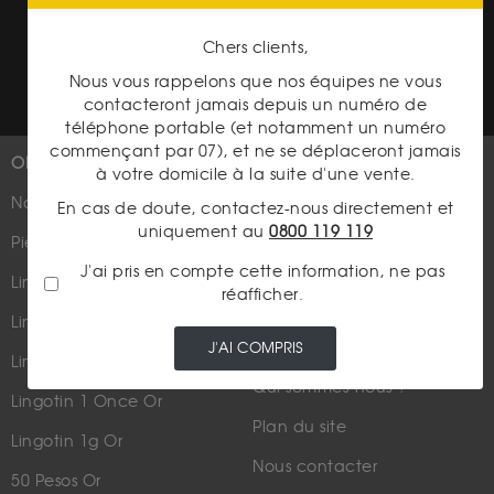
Conditions générales d'achat
Chers clients,
Conditions générales d'utilisation
Nous vous rappelons que nos équipes ne vous
contacteront jamais depuis un numéro de
téléphone portable (et notamment un numéro
commençant par 07), et ne se déplaceront jamais
OR
PLUS D'INFOS
à votre domicile à la suite d'une vente.
Nouveautés
Suivez-nous
En cas de doute, contactez-nous directement et
uniquement au
0800 119 119
Pièces d'or d'investissement
J'ai pris en compte cette information, ne pas
Lingots et lingotins
réafficher.
Lingot 1Kg Or
Parutions dans les médias
J'AI COMPRIS
Lingot 100g Or
Qui sommes-nous ?
Lingotin 1 Once Or
Plan du site
Lingotin 1g Or
Nous contacter
50 Pesos Or