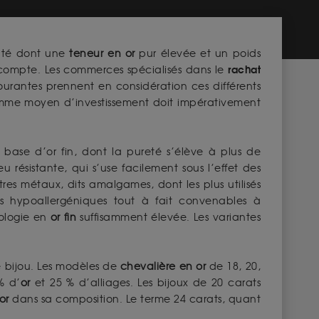
lité dont une
teneur en
or
pur élevée et un poids
rachat
compte. Les commerces spécialisés dans le
courantes prennent en considération ces différents
omme moyen d’investissement doit impérativement
 à base d’or fin, dont la pureté s’élève à plus de
u résistante, qui s’use facilement sous l’effet des
res métaux, dits amalgames, dont les plus utilisés
tés hypoallergéniques tout à fait convenables à
ologie en
or fin
suffisamment élevée. Les variantes
 bijou. Les modèles de
chevalière en or
de 18, 20,
% d’
or
et 25 % d’alliages. Les bijoux de 20 carats
or
dans sa composition. Le terme 24 carats, quant