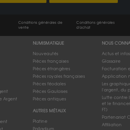
Conditions générales de
Conditions générales
vente
d'achat
NUMISMATIQUE
NOUS CONNA
Nouveautés
Actus et info
Pièces françaises
Glossaire
Pièces étrangères
Facturation 
Pièces royales françaises
Application 
Pièces féodales
Les graphique
l'argent, du 
gent
Pièces Gauloises
Lutte contre
e Argent
Pièces antiques
et le finance
FT)
AUTRES MÉTAUX
Partenariat 
Platine
gent
Affiliation
Palladium
nt