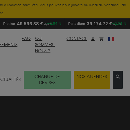
tre disposition tout l'été. Vous pouvez nous joindre du lundi au vendredi, de
té.
49 596.38 €
39 174.72 €
Platine
+2.54 %
Palladium
+2.05 %
€/KG
€/KG
Mon compte
monpanier
FAQ
QUI
CONTACT
SSEMENTS
SOMMES-
NOUS ?
CHANGE DE
NOS AGENCES
CTUALITÉS
DEVISES