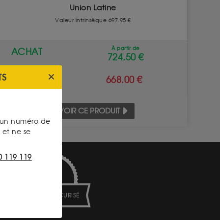
Union Latine
Valeur intrinsèque 697.95 €
À partir de
ACHAT
724.50 €
TS
VENTE
668.00 €
VOIR CE PRODUIT
s un numéro de
et ne se
0 119 119
PAIEMENT SECURISÉ