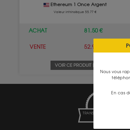
Ethereum 1 Once Argent
Valeur intrinsèque 55.77 €
ACHAT
81.50 €
P
VENTE
52.90 €
VOIR CE PRODUIT
Nous vous rap
télépho
En cas d
TRANSPARENCE DES
PRIX