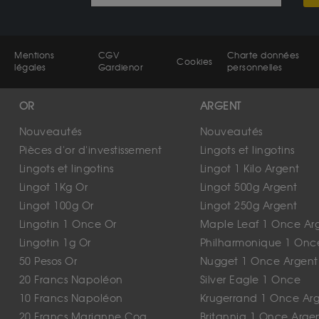
Mentions
CGV
Charte données
Cookies
légales
Gardienor
personnelles
OR
ARGENT
Nouveautés
Nouveautés
Pièces d'or d'investissement
Lingots et lingotins
Lingots et lingotins
Lingot 1 Kilo Argent
Lingot 1Kg Or
Lingot 500g Argent
Lingot 100g Or
Lingot 250g Argent
Lingotin 1 Once Or
Maple Leaf 1 Once Ar
Lingotin 1g Or
Philharmonique 1 Onc
50 Pesos Or
Nugget 1 Once Argent
20 Francs Napoléon
Silver Eagle 1 Once
10 Francs Napoléon
Krugerrand 1 Once Ar
20 Francs Marianne Coq
Britannia 1 Once Arge