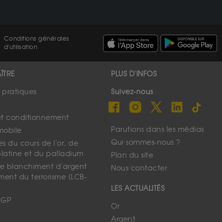
Conditions générales
d'utilisation
ÎTRE
PLUS D'INFOS
s pratiques
Suivez-nous
et conditionnement
Parutions dans les médias
mobile
Qui sommes-nous ?
s du cours de l'or, de
platine et du palladium
Plan du site
 le blanchiment d'argent
Nous contacter
ment du terrorisme (LCB-
LES ACTUALITÉS
CGP
Or
Argent