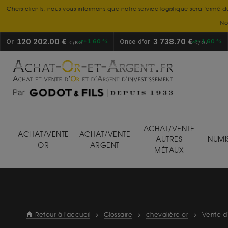
Chers clients, nous vous informons que notre service logistique sera fermé d
No
120 202.00 €
3 738.70 €
Or
+1.60 %
Once d’or
+1.60 %
€/KG
€/OZ
ACHAT/VENTE
ACHAT/VENTE
ACHAT/VENTE
AUTRES
NUMI
OR
ARGENT
MÉTAUX
Retour à l'accueil
>
Glossaire
>
chevalière or
>
Vente d’