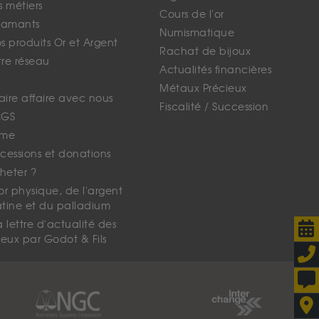
s métiers
Cours de l'or
iamants
Numismatique
 produits Or et Argent
Rachat de bijoux
tre réseau
Actualités financières
Métaux Précieux
faire affaire avec nous
Fiscalité / Succession
CGS
ime
cessions et donations
eter ?
'or physique, de l'argent
atine et du palladium
lettre d'actualité des
eux par Godot & Fils