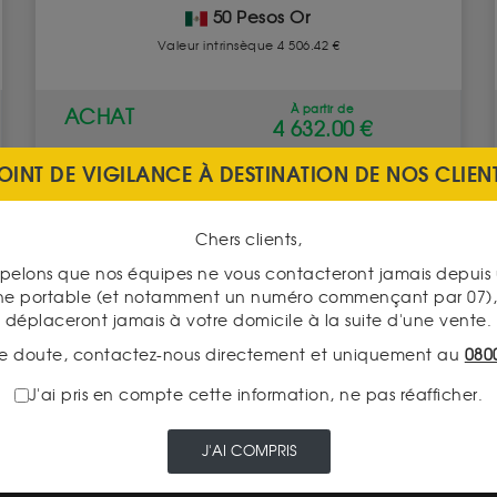
50 Pesos Or
Valeur intrinsèque 4 506.42 €
À partir de
ACHAT
4 632.00 €
OINT DE VIGILANCE À DESTINATION DE NOS CLIEN
VENTE
4 382.00 €
Chers clients,
VOIR CE PRODUIT
pelons que nos équipes ne vous contacteront jamais depui
ne portable (et notamment un numéro commençant par 07), 
déplaceront jamais à votre domicile à la suite d'une vente.
e doute, contactez-nous directement et uniquement au
080
J'ai pris en compte cette information, ne pas réafficher.
LIVRAISON ASSURÉE
J'AI COMPRIS