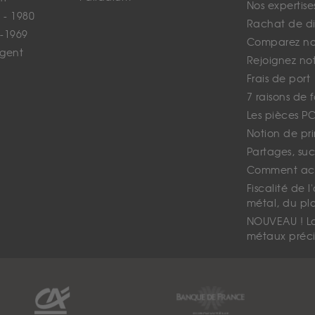
Nos expertise
 - 1980
Rachat de d
-1969
Comparez nos
rgent
Rejoignez no
Frais de port
7 raisons de 
Les pièces P
Notion de pr
Partages, suc
Comment ach
Fiscalité de l
métal, du pl
NOUVEAU ! La 
métaux préci