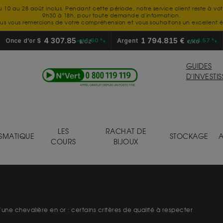
u 10 au 28 août inclus. Pendant cette période, notre service client reste à vo
9h30 à 18h, pour toute demande d'information.
us vous remercions de votre compréhension et vous souhaitons un excellent é
4 307.85
1 794.815 €
Once d’or $
+1.60 %
Argent
+4.57 %
$/OZ
€/KG
GUIDES
D'INVESTI
LES
RACHAT DE
SMATIQUE
STOCKAGE
A
COURS
BIJOUX
une chevalière en or : certains critères de qualité à respecter