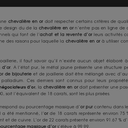
 une
chevalière en or
doit respecter certains critères de qua
le design du de la
chevalière en or
n’entre pas en ligne de 
nnels qui font de l’
achat et la revente d’or
leurs activités 
une des raisons pour laquelle la
chevalière en or
à utiliser c
oaillerie, il faut savoir qu’il n’existe aucun objet élaboré
s d’or
. A l’état pur, le métal jaune présente une structure pe
or de bijouterie
et de joaillerie doit être mélangé avec d’aut
le palladium. Ces derniers sont connus pour leurs proprié
négociateurs d’or
, la
chevalière en or
doit présenter une pos
 soit l’équivalent de 18 carats, sont les plus prisées.
correspond au pourcentage massique d’
or pur
contenu dans le
l a été mentionné, l’
or
de 18 carats représente environ 75 
t et de cuivre. L’or de 22 carats présente environ 91.67 % d’
ourcentage massique d’or
s’élève à 99.99.