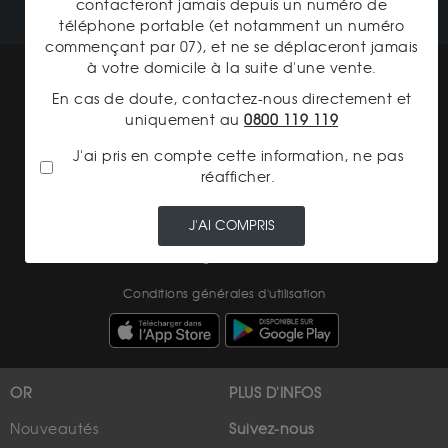
contacteront jamais depuis un numéro de
téléphone portable (et notamment un numéro
commençant par 07), et ne se déplaceront jamais
à votre domicile à la suite d'une vente.
Mentions légales
En cas de doute, contactez-nous directement et
CGV Gardienor
uniquement au
0800 119 119
Cookies
J'ai pris en compte cette information, ne pas
réafficher.
Charte données personnelles
Conditions générales de vente
J'AI COMPRIS
Conditions générales d'achat
Conditions générales d'utilisation
OR
PLUS D'INFOS
Nouveautés
Suivez-nous