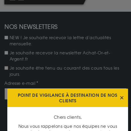
NOS NEWSLETTERS
NEW ! Je souhaite recevoir la lettre d'actualités
mensuelle.
Je souhaite recevoir la newsletter Achat-Or-et-
Argent.fr
Je souhaite être tenu au courant des cours tous les
jours.
Adresse e-mail
POINT DE VIGILANCE À DESTINATION DE NOS
CLIENTS
JE M'ABONNE
Chers clients,
NOTRE CATALOGUE
Nous vous rappelons que nos équipes ne vous