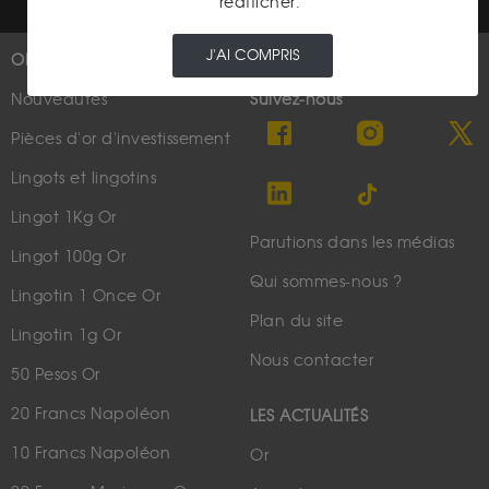
réafficher.
J'AI COMPRIS
OR
PLUS D'INFOS
Nouveautés
Suivez-nous
Pièces d'or d'investissement
Lingots et lingotins
Lingot 1Kg Or
Parutions dans les médias
Lingot 100g Or
Qui sommes-nous ?
Lingotin 1 Once Or
Plan du site
Lingotin 1g Or
Nous contacter
50 Pesos Or
20 Francs Napoléon
LES ACTUALITÉS
10 Francs Napoléon
Or