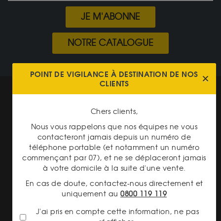
JE M'ABONNE
NOTRE CATALOGUE
POINT DE VIGILANCE À DESTINATION DE NOS
CLIENTS
Mentions légales
CGV Gardienor
Chers clients,
Nous vous rappelons que nos équipes ne vous
Cookies
contacteront jamais depuis un numéro de
Charte données personnelles
téléphone portable (et notamment un numéro
commençant par 07), et ne se déplaceront jamais
Conditions générales de vente
à votre domicile à la suite d'une vente.
Conditions générales d'achat
En cas de doute, contactez-nous directement et
uniquement au
0800 119 119
Conditions générales d'utilisation
J'ai pris en compte cette information, ne pas