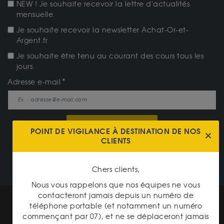
NEW ! Je souhaite recevoir la lettre d'actualités
mensuelle.
Je souhaite recevoir la newsletter Achat-Or-et-
Argent.fr
Je souhaite être tenu au courant des cours tous les
jours.
Adresse e-mail
JE M'ABONNE
POINT DE VIGILANCE À DESTINATION DE NOS
CLIENTS
NOTRE CATALOGUE
Chers clients,
Nous vous rappelons que nos équipes ne vous
contacteront jamais depuis un numéro de
Mentions légales
téléphone portable (et notamment un numéro
commençant par 07), et ne se déplaceront jamais
CGV Gardienor