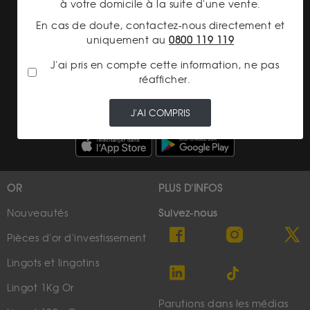
à votre domicile à la suite d'une vente.
Cookies
En cas de doute, contactez-nous directement et
uniquement au
0800 119 119
Charte données personnelles
J'ai pris en compte cette information, ne pas
Conditions générales de vente
réafficher.
Conditions générales d'achat
J'AI COMPRIS
Conditions générales d'utilisation
OR
PLUS D'INFOS
Nouveautés
Suivez-nous
Pièces d'or d'investissement
Lingots et lingotins
Lingot 1Kg Or
Parutions dans les médias