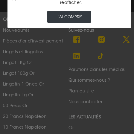
réafficher.
J'AI COMPRIS
OR
PLUS D'INFOS
Nouveautés
Suivez-nous
Pièces d'or d'investissement
Lingots et lingotins
Lingot 1Kg Or
Parutions dans les médias
Lingot 100g Or
Qui sommes-nous ?
Lingotin 1 Once Or
Plan du site
Lingotin 1g Or
Nous contacter
50 Pesos Or
20 Francs Napoléon
LES ACTUALITÉS
10 Francs Napoléon
Or