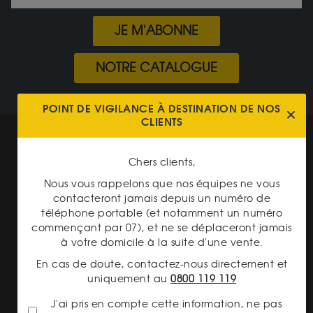
JE M'ABONNE
NOTRE CATALOGUE
POINT DE VIGILANCE À DESTINATION DE NOS
CLIENTS
Mentions légales
CGV Gardienor
Chers clients,
Nous vous rappelons que nos équipes ne vous
Cookies
contacteront jamais depuis un numéro de
Charte données personnelles
téléphone portable (et notamment un numéro
commençant par 07), et ne se déplaceront jamais
Conditions générales de vente
à votre domicile à la suite d'une vente.
En cas de doute, contactez-nous directement et
Conditions générales d'achat
uniquement au
0800 119 119
Conditions générales d'utilisation
J'ai pris en compte cette information, ne pas