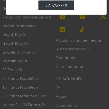
J'AI COMPRIS
Nouveautés
Suivez-nous
Pièces d'or d'investissement
Lingots et lingotins
Lingot 1Kg Or
Parutions dans les médias
Lingot 100g Or
Qui sommes-nous ?
Lingotin 1 Once Or
Plan du site
Lingotin 1g Or
Nous contacter
50 Pesos Or
20 Francs Napoléon
LES ACTUALITÉS
10 Francs Napoléon
Or
20 Francs Marianne Coq
Argent
Louis d'Or - 20 Francs Or
Cours de l'or