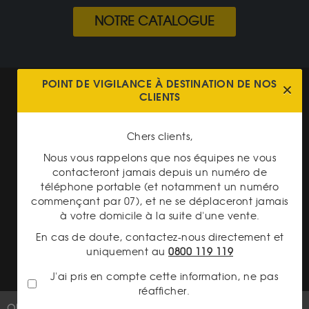
NOTRE CATALOGUE
POINT DE VIGILANCE À DESTINATION DE NOS
Mentions légales
CLIENTS
CGV Gardienor
Chers clients,
Cookies
Nous vous rappelons que nos équipes ne vous
Charte données personnelles
contacteront jamais depuis un numéro de
téléphone portable (et notamment un numéro
Conditions générales de vente
commençant par 07), et ne se déplaceront jamais
Conditions générales d'achat
à votre domicile à la suite d'une vente.
En cas de doute, contactez-nous directement et
Conditions générales d'utilisation
uniquement au
0800 119 119
J'ai pris en compte cette information, ne pas
réafficher.
OR
PLUS D'INFOS