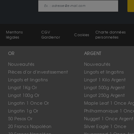
Mentions
CGV
Charte données
Cookies
légales
Gardienor
personnelles
OR
ARGENT
Nouveautés
Nouveautés
Pièces d'or d'investissement
Lingots et lingotins
Lingots et lingotins
Lingot 1 Kilo Argent
Lingot 1Kg Or
Lingot 500g Argent
Lingot 100g Or
Lingot 250g Argent
Lingotin 1 Once Or
Maple Leaf 1 Once Ar
Lingotin 1g Or
Philharmonique 1 Onc
50 Pesos Or
Nugget 1 Once Argent
20 Francs Napoléon
Silver Eagle 1 Once