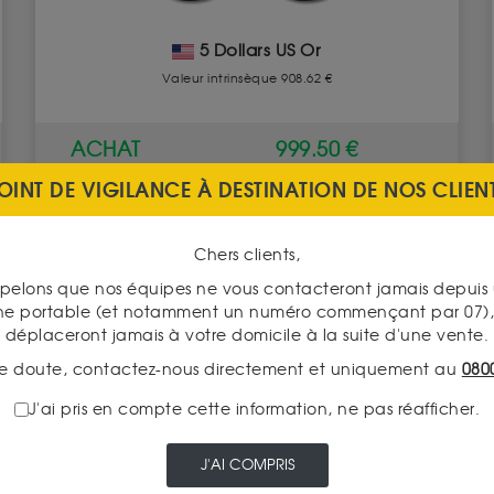
5 Dollars US Or
Valeur intrinsèque 908.62 €
ACHAT
999.50 €
OINT DE VIGILANCE À DESTINATION DE NOS CLIEN
VENTE
865.00 €
Chers clients,
VOIR CE PRODUIT
pelons que nos équipes ne vous contacteront jamais depui
ne portable (et notamment un numéro commençant par 07), 
déplaceront jamais à votre domicile à la suite d'une vente.
e doute, contactez-nous directement et uniquement au
080
J'ai pris en compte cette information, ne pas réafficher.
J'AI COMPRIS
LIVRAISON ASSURÉE