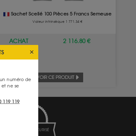
Sachet Scellé 100 Pièces 5 Francs Semeuse
Valeur intrinsèque 1 771.34 €
ACHAT
2 116.80 €
TS
VOIR CE PRODUIT
s un numéro de
et ne se
0 119 119
PAIEMENT SECURISÉ