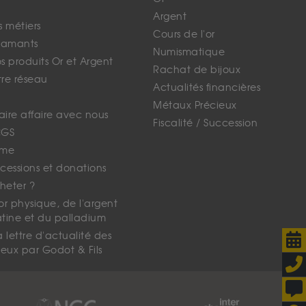
Argent
s métiers
Cours de l'or
iamants
Numismatique
 produits Or et Argent
Rachat de bijoux
tre réseau
Actualités financières
Métaux Précieux
faire affaire avec nous
Fiscalité / Succession
CGS
ime
cessions et donations
eter ?
'or physique, de l'argent
atine et du palladium
lettre d'actualité des
eux par Godot & Fils