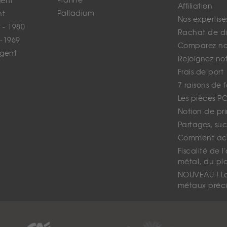
Platine
gent
Affiliation
Palladium
nt
Nos expertise
 - 1980
Rachat de d
-1969
Comparez nos
rgent
Rejoignez no
Frais de port
7 raisons de 
Les pièces P
Notion de pr
Partages, suc
Comment ach
Fiscalité de l
métal, du pl
NOUVEAU ! La 
métaux préci