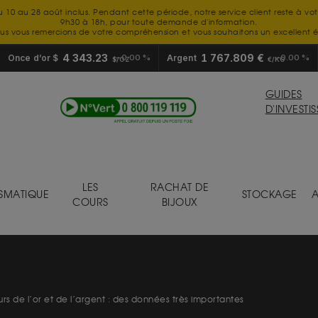
u 10 au 28 août inclus. Pendant cette période, notre service client reste à vo
9h30 à 18h, pour toute demande d'information.
us vous remercions de votre compréhension et vous souhaitons un excellent é
4 343.23
1 767.809 €
Once d’or $
0.00 %
Argent
0.00 %
$/OZ
€/KG
GUIDES
D'INVESTI
LES
RACHAT DE
SMATIQUE
STOCKAGE
A
COURS
BIJOUX
rs de l’or et de l’argent : des données très importantes