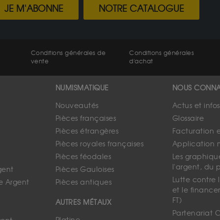
JE M'ABONNE
NOTRE CATALOGUE
Conditions générales de
Conditions générales
vente
d'achat
NUMISMATIQUE
NOUS CONNA
Nouveautés
Actus et info
Pièces françaises
Glossaire
Pièces étrangères
Facturation 
Pièces royales françaises
Application 
Pièces féodales
Les graphique
l'argent, du 
gent
Pièces Gauloises
Lutte contre
e Argent
Pièces antiques
et le finance
FT)
AUTRES MÉTAUX
Partenariat 