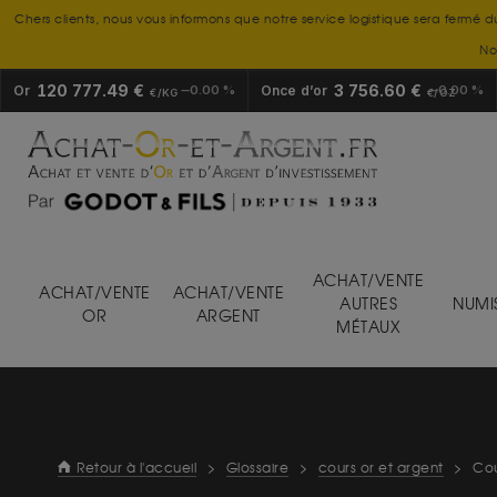
Chers clients, nous vous informons que notre service logistique sera fermé d
No
120 777.49 €
3 756.60 €
Or
0.00 %
Once d’or
0.00 %
€/KG
€/OZ
ACHAT/VENTE
ACHAT/VENTE
ACHAT/VENTE
AUTRES
NUMI
OR
ARGENT
MÉTAUX
Retour à l'accueil
>
Glossaire
>
cours or et argent
>
Cou