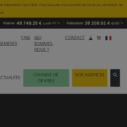
tre disposition tout l'été. Vous pouvez nous joindre du lundi au vendredi, de
té.
48 748.25 €
38 208.91 €
Platine
0.00 %
Palladium
0.00 %
€/KG
€/KG
Mon compte
monpanier
FAQ
QUI
CONTACT
SSEMENTS
SOMMES-
NOUS ?
CHANGE DE
NOS AGENCES
CTUALITÉS
DEVISES