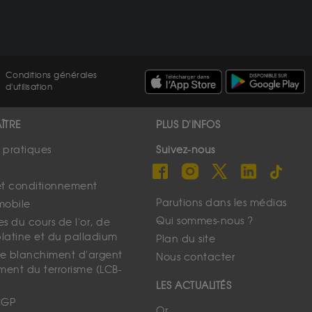
Conditions générales
d'utilisation
ÎTRE
PLUS D'INFOS
s pratiques
Suivez-nous
et conditionnement
Parutions dans les médias
mobile
Qui sommes-nous ?
s du cours de l'or, de
platine et du palladium
Plan du site
 le blanchiment d'argent
Nous contacter
ment du terrorisme (LCB-
LES ACTUALITÉS
CGP
Or