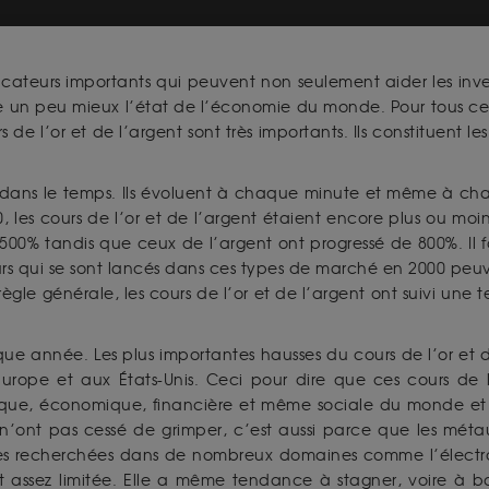
cateurs importants qui peuvent non seulement aider les invest
 un peu mieux l’état de l’économie du monde. Pour tous ceux
 de l’or et de l’argent sont très importants. Ils constituent
es dans le temps. Ils évoluent à chaque minute et même à 
 les cours de l’or et de l’argent étaient encore plus ou moins 
0% tandis que ceux de l’argent ont progressé de 800%. Il fall
isseurs qui se sont lancés dans ces types de marché en 2000 pe
 règle générale, les cours de l’or et de l’argent ont suivi un
ue année. Les plus importantes hausses du cours de l’or et 
urope et aux États-Unis. Ceci pour dire que ces cours de l’
que, économique, financière et même sociale du monde et 
nt n’ont pas cessé de grimper, c’est aussi parce que les mét
rès recherchées dans de nombreux domaines comme l’électroni
t assez limitée. Elle a même tendance à stagner, voire à b