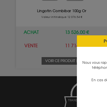
Lingotin Combibar 100g Or
Valeur intrinsèque 12 076.54 €
ACHAT
13 526.00 €
P
VENTE
11 714.00 €
VOIR CE PRODUIT
Nous vous rap
télépho
En cas d
TRANSPARENCE DES
PRIX