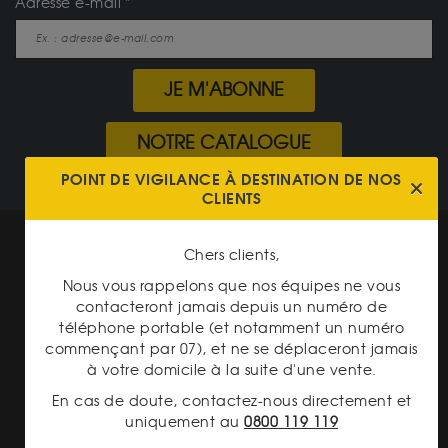
Adresse e-mail
JE M'ABONNE
NOTRE CATALOGUE
POINT DE VIGILANCE À DESTINATION DE NOS
CLIENTS
Mentions légales
Chers clients,
CGV Gardienor
Nous vous rappelons que nos équipes ne vous
contacteront jamais depuis un numéro de
Cookies
téléphone portable (et notamment un numéro
commençant par 07), et ne se déplaceront jamais
Charte données personnelles
à votre domicile à la suite d'une vente.
Conditions générales de vente
En cas de doute, contactez-nous directement et
uniquement au
0800 119 119
Conditions générales d'achat