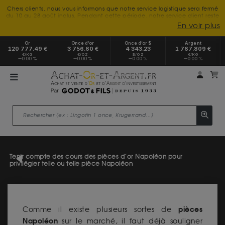
Chers clients, nous vous informons que notre service logistique sera fermé
du 10 au 28 août inclus. Pendant cette période, notre service client reste
à votre disposition tout l'été. Vous pouvez nous joindre du lundi au
En voir plus
vendredi, de 9h30 à 18h, pour toute demande d'information.
Nous vous remercions de votre compréhension et vous souhaitons un
Or
Once d’or
Once d’or $
Argent
excellent été.
120 777.49 €
3 756.60 €
4 343.23
1 767.809 €
€/KG
€/OZ
$/OZ
€/KG
0.00 %
0.00 %
0.00 %
0.00 %
Mon 
m
Tenir compte des cours des pièces d’or Napoléon pour
privilégier telle ou telle pièce Napoléon
pièces
Comme il existe plusieurs sortes de
Napoléon
sur le marché, il faut déjà souligner