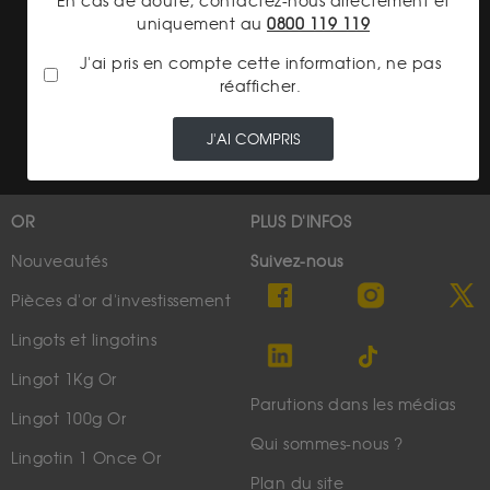
En cas de doute, contactez-nous directement et
uniquement au
0800 119 119
Conditions générales de vente
J'ai pris en compte cette information, ne pas
Conditions générales d'achat
réafficher.
Conditions générales d'utilisation
J'AI COMPRIS
OR
PLUS D'INFOS
Nouveautés
Suivez-nous
Pièces d'or d'investissement
Lingots et lingotins
Lingot 1Kg Or
Parutions dans les médias
Lingot 100g Or
Qui sommes-nous ?
Lingotin 1 Once Or
Plan du site