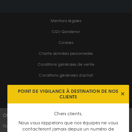
Mentions légales
CGV Gardienor
Cookies
Charte données personnelles
Conditions générales de vente
Conditions générales d'achat
Conditions générales d'utilisation
POINT DE VIGILANCE À DESTINATION DE NOS
CLIENTS
Chers clients,
OR
PLUS D'INFOS
Nous vous rappelons que nos équipes ne vous
Nouveautés
Suivez-nous
contacteront jamais depuis un numéro de