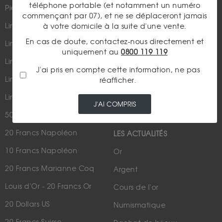
téléphone portable (et notamment un numéro
Pièces d'or d'investissement
commençant par 07), et ne se déplaceront jamais
Lingots et lingotins
à votre domicile à la suite d'une vente.
En cas de doute, contactez-nous directement et
Lingot 1Kg Or
uniquement au
0800 119 119
Parutions dans les médias
Lingot 100g Or
J'ai pris en compte cette information, ne pas
Qui sommes-nous ?
Lingotin 1 Once Or
réafficher.
Plan du site
Lingotin 1g Or
J'AI COMPRIS
Nous contacter
50 Pesos Or
20 Francs Napoléon
LES ACTUALITÉS
10 Francs Napoléon
Or
20 Francs Marianne Coq
Argent
Louis d'Or - 20 Francs Or
Cours de l'or
20 Dollars US
Numismatique