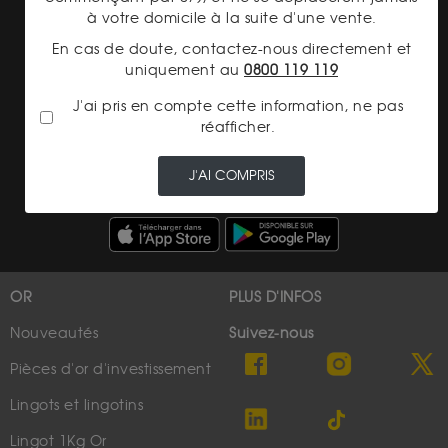
CGV Gardienor
à votre domicile à la suite d'une vente.
En cas de doute, contactez-nous directement et
Cookies
uniquement au
0800 119 119
Charte données personnelles
J'ai pris en compte cette information, ne pas
Conditions générales de vente
réafficher.
Conditions générales d'achat
J'AI COMPRIS
Conditions générales d'utilisation
OR
PLUS D'INFOS
Nouveautés
Suivez-nous
Pièces d'or d'investissement
Lingots et lingotins
Lingot 1Kg Or