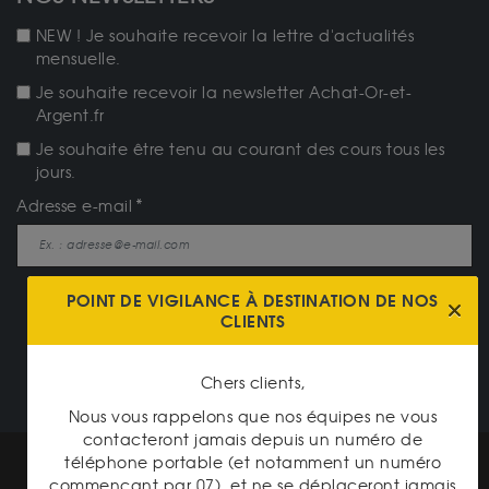
NEW ! Je souhaite recevoir la lettre d'actualités
mensuelle.
Je souhaite recevoir la newsletter Achat-Or-et-
Argent.fr
Je souhaite être tenu au courant des cours tous les
jours.
Adresse e-mail
JE M'ABONNE
POINT DE VIGILANCE À DESTINATION DE NOS
CLIENTS
NOTRE CATALOGUE
Chers clients,
Nous vous rappelons que nos équipes ne vous
contacteront jamais depuis un numéro de
téléphone portable (et notamment un numéro
Mentions légales
commençant par 07), et ne se déplaceront jamais