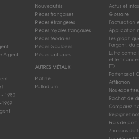
Nouveautés
Actus et info
Pièces françaises
Glossaire
Pièces étrangères
Facturation 
Pièces royales françaises
Application 
Pièces féodales
Les graphique
l'argent, du 
gent
Pièces Gauloises
Lutte contre
e Argent
Pièces antiques
et le finance
FT)
AUTRES MÉTAUX
Partenariat 
Platine
gent
Affiliation
Palladium
nt
Nos expertise
 - 1980
Rachat de d
-1969
Comparez nos
rgent
Rejoignez no
Frais de port
7 raisons de 
Les pièces P