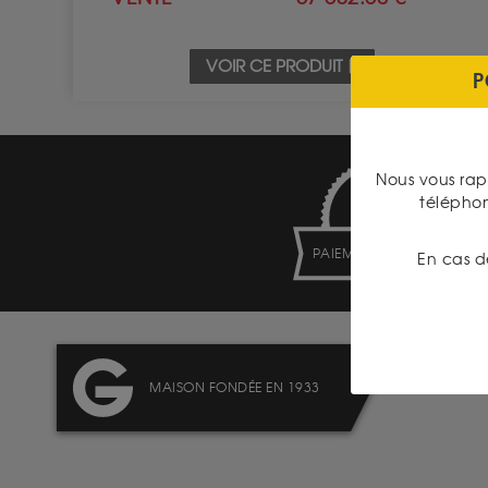
VOIR CE PRODUIT
P
Nous vous rap
télépho
PAIEMENT SECURISÉ
En cas d
MAISON FONDÉE EN 1933