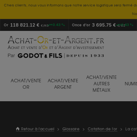
Chers clients, nous vous informons que notre service logistique sera fermé d
No
118 821.12 €
3 695.75 €
Or
+0.43 %
Once d’or
+0.43 %
€/KG
€/OZ
ACHAT/VENTE
ACHAT/VENTE
ACHAT/VENTE
AUTRES
NUMI
OR
ARGENT
MÉTAUX
Retour à l'accueil
>
Glossaire
>
Cotation de l'or
>
La cot