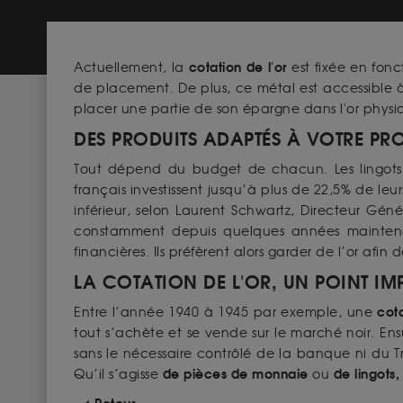
cotation de l'or
Actuellement, la
est fixée en fonct
de placement. De plus, ce métal est accessible 
placer une partie de son épargne dans l'or physi
DES PRODUITS ADAPTÉS À VOTRE PRO
Tout dépend du budget de chacun. Les lingots s
français investissent jusqu’à plus de 22,5% de l
inférieur, selon Laurent Schwartz, Directeur Gén
constamment depuis quelques années maintenant
financières. Ils préfèrent alors garder de l’or afin 
LA COTATION DE L'OR, UN POINT I
cota
Entre l’année 1940 à 1945 par exemple, une
tout s’achète et se vende sur le marché noir. En
sans le nécessaire contrôlé de la banque ni du Tré
de pièces de monnaie
de lingots
,
Qu’il s’agisse
ou