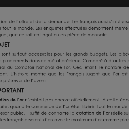
ion de l’offre et de la demande. Les français aussi s’intéress
à tout le monde. Les enquêtes effectuées démontrent même q
que, que ce soit en lingot ou en pièce de monnaie.
JET
ont surtout accessibles pour les grands budgets. Les piè
eurs placements dans ce métal précieux. Comparé à d’autres p
éral du Comptoir National de l'or. Ceci étant, le nombre de
. L’histoire montre que les Français jugent que l’or est 
de préserver de l’avenir.
MPORTANT
tion de l’or
n’existait pas encore officiellement. A cette ép
suite, quand le commerce de l’or était libéré, tout le monde
sor public. Il suffit de connaître la
cotation de l’or
réelle su
les français essaient d’en avoir le maximum d’or comme pl