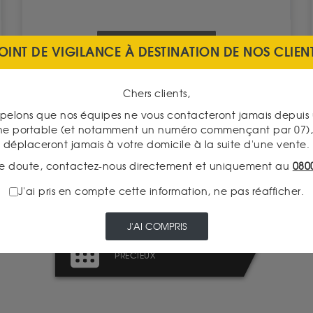
VOIR CE PRODUIT
OINT DE VIGILANCE À DESTINATION DE NOS CLIEN
Chers clients,
pelons que nos équipes ne vous contacteront jamais depui
ne portable (et notamment un numéro commençant par 07), 
déplaceront jamais à votre domicile à la suite d'une vente.
LIVRAISON ASSURÉE
e doute, contactez-nous directement et uniquement au
080
J'ai pris en compte cette information, ne pas réafficher.
J'AI COMPRIS
LA FISCALITÉ DES MÉTAUX
PRÉCIEUX