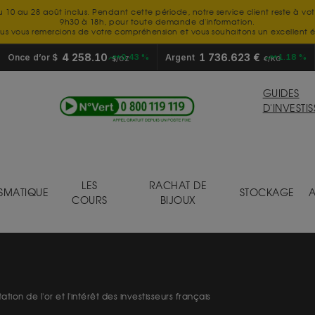
u 10 au 28 août inclus. Pendant cette période, notre service client reste à vo
9h30 à 18h, pour toute demande d'information.
us vous remercions de votre compréhension et vous souhaitons un excellent é
4 258.10
1 736.623 €
Once d’or $
+0.43 %
Argent
+1.18 %
$/OZ
€/KG
GUIDES
D'INVESTI
LES
RACHAT DE
SMATIQUE
STOCKAGE
A
COURS
BIJOUX
ation de l'or et l'intérêt des investisseurs français