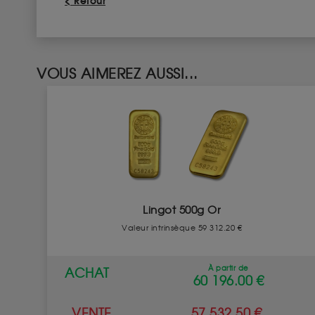
< Retour
VOUS AIMEREZ AUSSI...
Lingot 500g Or
Valeur intrinsèque 59 312.20 €
À partir de
ACHAT
60 196.00 €
VENTE
57 532.50 €