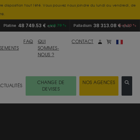
tre disposition tout l'été. Vous pouvez nous joindre du lundi au vendredi, de
té.
48 749.53 €
38 313.08 €
Platine
+0.79 %
Palladium
-0.20 %
€/KG
€/KG
Mon compte
monpanier
FAQ
QUI
CONTACT
SSEMENTS
SOMMES-
NOUS ?
CHANGE DE
NOS AGENCES
CTUALITÉS
DEVISES