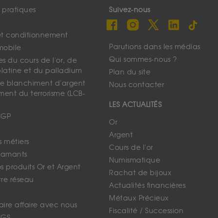
s pratiques
Suivez-nous
et conditionnement
Parutions dans les médias
mobile
Qui sommes-nous ?
s du cours de l'or, de
platine et du palladium
Plan du site
 le blanchiment d'argent
Nous contacter
ment du terrorisme (LCB-
LES ACTUALITÉS
CGP
Or
Argent
s métiers
Cours de l'or
iamants
Numismatique
 produits Or et Argent
Rachat de bijoux
tre réseau
Actualités financières
Métaux Précieux
faire affaire avec nous
Fiscalité / Succession
CGS