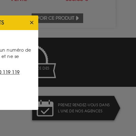
VOIR CE PRODUIT
TS
s un numéro de
et ne se
TRANSPARENCE DES
0 119 119
PRIX
PRENEZ RENDEZ-VOUS DANS
L'UNE DE NOS AGENCES