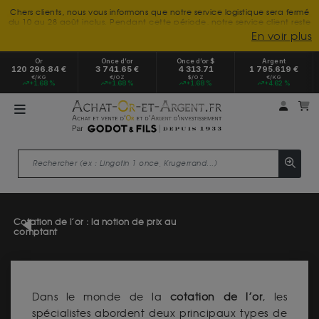
Chers clients, nous vous informons que notre service logistique sera fermé
du 10 au 28 août inclus. Pendant cette période, notre service client reste
à votre disposition tout l'été. Vous pouvez nous joindre du lundi au
En voir plus
vendredi, de 9h30 à 18h, pour toute demande d'information.
Nous vous remercions de votre compréhension et vous souhaitons un
Or
Once d’or
Once d’or $
Argent
excellent été.
120 296.84 €
3 741.65 €
4 313.71
1 795.619 €
€/KG
€/OZ
$/OZ
€/KG
+1.68 %
+1.68 %
+1.68 %
+4.62 %
Mon 
m
Cotation de l’or : la notion de prix au
comptant
Dans le monde de la
cotation de l’or
, les
spécialistes abordent deux principaux types de