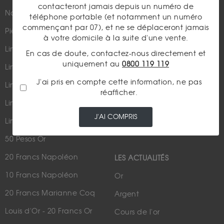
contacteront jamais depuis un numéro de
Nouveautés
Suivez-nous
téléphone portable (et notamment un numéro
commençant par 07), et ne se déplaceront jamais
Pièces d'or d'investissement
à votre domicile à la suite d'une vente.
Lingots et lingotins
En cas de doute, contactez-nous directement et
uniquement au
0800 119 119
Lingot 1Kg Or
Parutions dans les médias
J'ai pris en compte cette information, ne pas
Lingot 100g Or
réafficher.
Qui sommes-nous ?
Lingotin 1 Once Or
Plan du site
J'AI COMPRIS
Lingotin 1g Or
Nous contacter
50 Pesos Or
20 Francs Napoléon
LES ACTUALITÉS
10 Francs Napoléon
Or
20 Francs Marianne Coq
Argent
Louis d'Or - 20 Francs Or
Cours de l'or