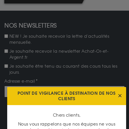
NOS NEWSLETTERS
NEW ! Je souhaite recevoir la lettre d'actualités
mensuelle.
Je souhaite recevoir la newsletter Achat-Or-et-
Argent.fr
Je souhaite être tenu au courant des cours tous les
jours.
Adresse e-mail
POINT DE VIGILANCE À DESTINATION DE NOS
CLIENTS
JE M'ABONNE
Chers clients,
NOTRE CATALOGUE
Nous vous rappelons que nos équipes ne vous