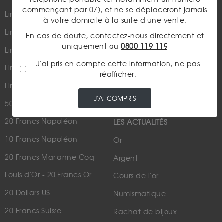
commençant par 07), et ne se déplaceront jamais
Lingots et lingotins
à votre domicile à la suite d'une vente.
Lingot 1Kg Or
En cas de doute, contactez-nous directement et
Parutions dans les médias
uniquement au
0800 119 119
Lingot 100g Or
Qui sommes-nous ?
J'ai pris en compte cette information, ne pas
Lingotin 1 Once Or
réafficher.
Plan du site
Lingotin 1g Or
Nous contacter
J'AI COMPRIS
50 Pesos Or
20 Francs Napoléon
LES ACTUALITÉS
10 Francs Napoléon
Or
20 Francs Marianne Coq
Argent
Louis d'Or - 20 Francs Or
Cours de l'or
20 Dollars US
Numismatique
20 Francs Suisse
Rachat de bijoux