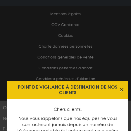
Mentions légales
CGV Gardienor
Cookies
Charte données personnelles
Conditions générales de vente
Conditions générales d'achat
Conditions générales d'utilisation
POINT DE VIGILANCE À DESTINATION DE NOS
CLIENTS
OR
PLUS D'INFOS
Chers clients,
Nous vous rappelons que nos équipes ne vous
Nouveautés
Suivez-nous
contacteront jamais depuis un numéro de
Pièces d'or d'investissement
téléphone portable (et notamment un numéro