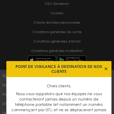
CGV Gardienor
Cookies
Charte données personnelles
Conditions générales de vente
Conditions générales d'achat
Conditions générales d'utilisation
POINT DE VIGILANCE À DESTINATION DE NOS
CLIENTS
OR
PLUS D'INFOS
Nouveautés
Suivez-nous
Chers clients,
Nous vous rappelons que nos équipes ne vous
Pièces d'or d'investissement
contacteront jamais depuis un numéro de
Lingots et lingotins
téléphone portable (et notamment un numéro
commençant par 07), et ne se déplaceront jamais
Lingot 1Kg Or