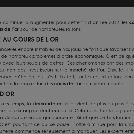
co
 continuer à augmenter pour cette fin d’année 2012, les
s de l’or
pour de nombreuses raisons.
E AU COURS DE L'OR
nancières encore instables de nos jours ne font que favoriser
 à de nombreux problèmes d’ordre économique. C’est ce que 
vec leurs soucis de dettes. Ces phénomènes ont des impac
 non des investisseurs sur le
marché de l’or
. Ensuite, il
ce pétrolière qui sévit. En fait, toutes ces situations co
nt sur la progression des
cours de l’or
au niveau mondial.
D'OR
niers temps, la
demande en or
devient de plus en plus élevé
 que les prix augmentent eux aussi. Cela constitue la logique
e la demande en ce qui concerne l’
or
et que cette situation 
C’est pourtant ce qui se passe. L’offre diminue pour la sim
s terre commence sérieusement à manquer. Les experts estime