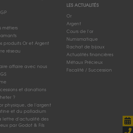
LES ACTUALITÉS
CGP
Or
Argent
s métiers
Cours de l'or
iamants
Numismatique
 produits Or et Argent
Rachat de bijoux
tre réseau
Actualités financières
Métaux Précieux
faire affaire avec nous
Fiscalité / Succession
CGS
ime
cessions et donations
eter ?
'or physique, de l'argent
atine et du palladium
lettre d'actualité des
eux par Godot & Fils