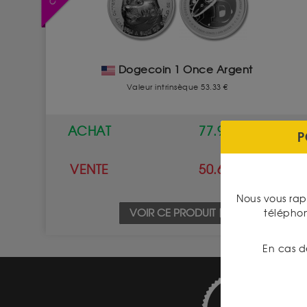
Dogecoin 1 Once Argent
Valeur intrinsèque 53.33 €
ACHAT
77.90 €
P
VENTE
50.60 €
Nous vous rap
VOIR CE PRODUIT
télépho
En cas d