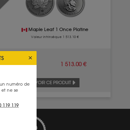
Maple Leaf 1 Once Platine
Valeur intrinsèque 1 513.10 €
TS
VENTE
1 513.00 €
VOIR CE PRODUIT
s un numéro de
et ne se
0 119 119