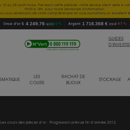
u 10 au 28 août inclus. Pendant cette période, notre service client reste à vo
9h30 à 18h, pour toute demande d'information.
us vous remercions de votre compréhension et vous souhaitons un excellent é
4 249.76
1 716.368 €
Once d’or $
+0.11 %
Argent
-0.67 %
$/OZ
€/KG
GUIDES
D'INVESTI
LES
RACHAT DE
SMATIQUE
STOCKAGE
A
COURS
BIJOUX
Les cours des pièces d’or : Progression prévue fin d’année 2012