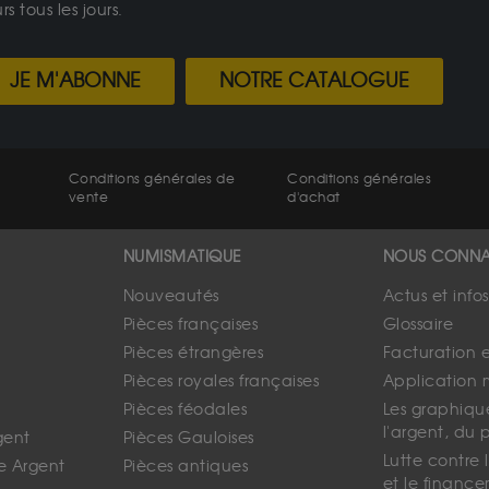
 tous les jours.
JE M'ABONNE
NOTRE CATALOGUE
Conditions générales de
Conditions générales
vente
d'achat
NUMISMATIQUE
NOUS CONNA
Nouveautés
Actus et info
Pièces françaises
Glossaire
Pièces étrangères
Facturation 
Pièces royales françaises
Application 
Pièces féodales
Les graphique
l'argent, du 
gent
Pièces Gauloises
Lutte contre
e Argent
Pièces antiques
et le finance