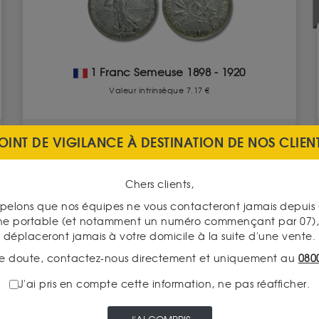
1 Franc Semeuse 1898 - 1920
Valeur intrinsèque 7.17 €
ACHAT
8.40 €
OINT DE VIGILANCE À DESTINATION DE NOS CLIEN
VENTE
5.90 €
Chers clients,
pelons que nos équipes ne vous contacteront jamais depui
VOIR CE PRODUIT
ne portable (et notamment un numéro commençant par 07), 
déplaceront jamais à votre domicile à la suite d'une vente.
e doute, contactez-nous directement et uniquement au
080
J'ai pris en compte cette information, ne pas réafficher.