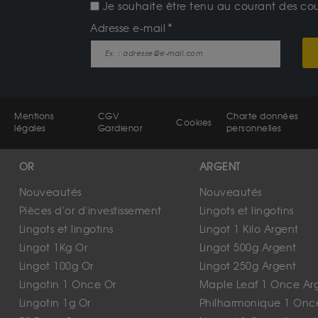
Je souhaite être tenu au courant des cours
Adresse e-mail
Mentions
CGV
Charte données
Cookies
légales
Gardienor
personnelles
OR
ARGENT
Nouveautés
Nouveautés
Pièces d'or d'investissement
Lingots et lingotins
Lingots et lingotins
Lingot 1 Kilo Argent
Lingot 1Kg Or
Lingot 500g Argent
Lingot 100g Or
Lingot 250g Argent
Lingotin 1 Once Or
Maple Leaf 1 Once Ar
Lingotin 1g Or
Philharmonique 1 Onc