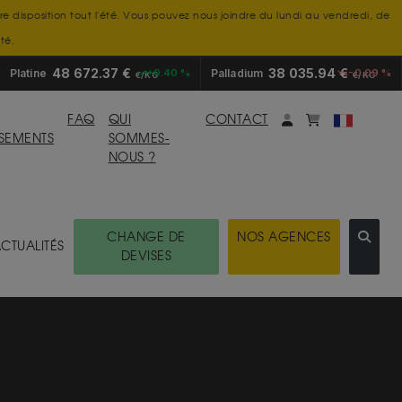
tre disposition tout l'été. Vous pouvez nous joindre du lundi au vendredi, de
té.
48 672.37 €
38 035.94 €
Platine
+0.40 %
Palladium
-0.09 %
€/KG
€/KG
Mon compte
monpanier
FAQ
QUI
CONTACT
SSEMENTS
SOMMES-
NOUS ?
CHANGE DE
NOS AGENCES
CTUALITÉS
DEVISES