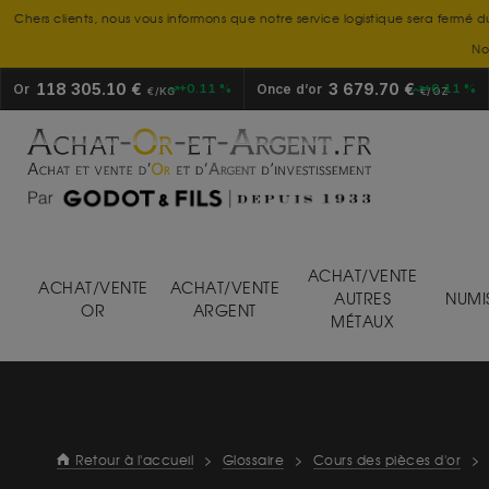
Chers clients, nous vous informons que notre service logistique sera fermé d
No
118 305.10 €
3 679.70 €
Or
+0.11 %
Once d’or
+0.11 %
€/KG
€/OZ
ACHAT/VENTE
ACHAT/VENTE
ACHAT/VENTE
AUTRES
NUMI
OR
ARGENT
MÉTAUX
Retour à l'accueil
>
Glossaire
>
Cours des pièces d'or
>