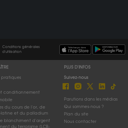
Conditions générales
d'utilisation
ÎTRE
PLUS D'INFOS
s pratiques
Suivez-nous
et conditionnement
Parutions dans les médias
mobile
Qui sommes-nous ?
s du cours de l'or, de
platine et du palladium
Plan du site
 le blanchiment d'argent
Nous contacter
ment du terrorisme (LCB-