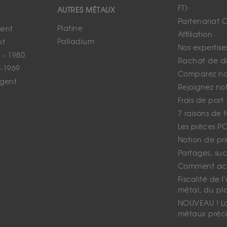
FT)
AUTRES MÉTAUX
Partenariat 
Platine
gent
Affiliation
Palladium
nt
Nos expertise
 - 1980
Rachat de d
-1969
Comparez nos
rgent
Rejoignez no
Frais de port
7 raisons de 
Les pièces P
Notion de pr
Partages, suc
Comment ach
Fiscalité de l
métal, du pl
NOUVEAU ! La 
métaux préci